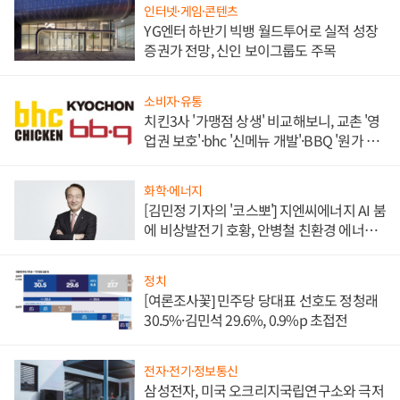
인터넷·게임·콘텐츠
YG엔터 하반기 빅뱅 월드투어로 실적 성장
증권가 전망, 신인 보이그룹도 주목
소비자·유통
치킨3사 '가맹점 상생' 비교해보니, 교촌 '영
업권 보호'·bhc '신메뉴 개발'·BBQ '원가 부
담'
화학·에너지
[김민정 기자의 '코스뽀'] 지엔씨에너지 AI 붐
에 비상발전기 호황, 안병철 친환경 에너지
발전전문기업 향한다
정치
[여론조사꽃] 민주당 당대표 선호도 정청래
30.5%·김민석 29.6%, 0.9%p 초접전
전자·전기·정보통신
삼성전자, 미국 오크리지국립연구소와 극저