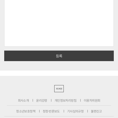
PC버전
회사소개
윤리강령
개인정보처리방침
이용자위원회
청소년보호정책
정정·반론보도
기사심의규정
불편신고