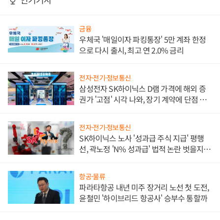
금융
우체국 '매일이자 파킹통장' 5만 계좌 한정
으로 다시 출시, 최고 연 2.0% 금리
전자·전기·정보통신
삼성전자 SK하이닉스 D램 가격에 해외 증
권가 '고점' 시각 나와, 장기 계약에 단점 부
각
전자·전기·정보통신
SK하이닉스 노사 '성과급 주식 지급' 평행
선, 곽노정 'N% 성과급' 법적 논란 벗을지 주
목
항공·물류
파라타항공 내년 미주 장거리 노선 첫 도전,
윤철민 '하이브리드 항공사' 승부수 통할까