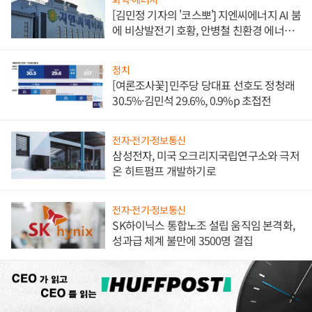
[김민정 기자의 '코스뽀'] 지엔씨에너지 AI 붐
에 비상발전기 호황, 안병철 친환경 에너지
발전전문기업 향한다
정치
[여론조사꽃] 민주당 당대표 선호도 정청래
30.5%·김민석 29.6%, 0.9%p 초접전
전자·전기·정보통신
삼성전자, 미국 오크리지국립연구소와 극저
온 히트펌프 개발하기로
전자·전기·정보통신
SK하이닉스 통합노조 설립 움직임 본격화,
성과급 체계 불만에 3500명 결집