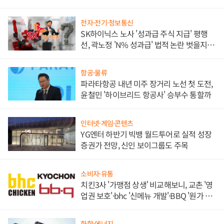
각
전자·전기·정보통신
SK하이닉스 노사 '성과급 주식 지급' 평행
선, 곽노정 'N% 성과급' 법적 논란 벗을지 주
목
항공·물류
파라타항공 내년 미주 장거리 노선 첫 도전,
윤철민 '하이브리드 항공사' 승부수 통할까
인터넷·게임·콘텐츠
YG엔터 하반기 빅뱅 월드투어로 실적 성장
증권가 전망, 신인 보이그룹도 주목
소비자·유통
치킨3사 '가맹점 상생' 비교해보니, 교촌 '영
업권 보호'·bhc '신메뉴 개발'·BBQ '원가 부
담'
화학·에너지