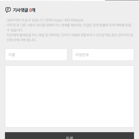
기사댓글
0
개
200자까지 쓰실 수 있습니다. (현재 0 byte / 최대 400byte)
저작권 등 다른 사람의 권리를 침해하거나 명예를 훼손하는 댓글은 관련 법률에 의해 제재를 받을
수 있습니다.
타인에게 불쾌감을 주는 욕설 등 비하하는 단어가 내용에 포함되거나 인신공격성 글은 관리자의 판
단에 의해 삭제 합니다.