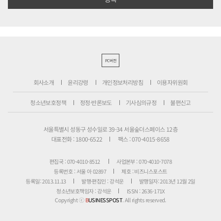
PC버전
회사소개
윤리강령
개인정보처리방침
이용자위원회
청소년보호정책
정정·반론보도
기사심의규정
불편신고
서울특별시 성동구 성수일로 39-34 서울숲더스페이스 12층
대표전화 : 1800-6522
팩스 : 070-4015-8658
편집국 : 070-4010-8512
사업본부 : 070-4010-7078
등록번호 : 서울 아 02897
제호 : 비즈니스포스트
등록일: 2013.11.13
발행·편집인 : 강석운
발행일자: 2013년 12월 2일
청소년보호책임자 : 강석운
ISSN : 2636-171X
Copyright ⓒ
B
USINESSPOST
. All rights reserved.