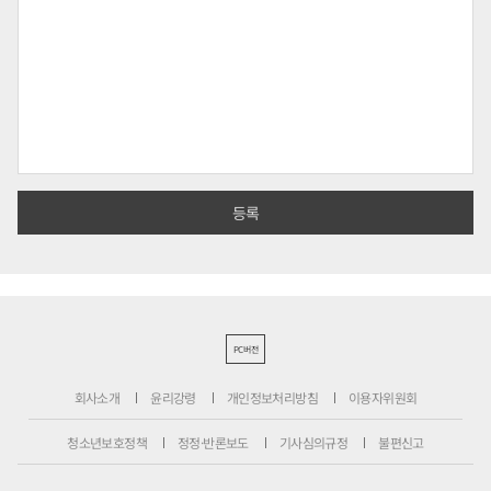
PC버전
회사소개
윤리강령
개인정보처리방침
이용자위원회
청소년보호정책
정정·반론보도
기사심의규정
불편신고