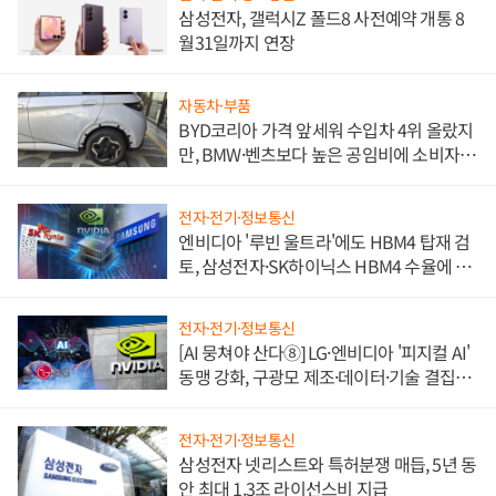
삼성전자, 갤럭시Z 폴드8 사전예약 개통 8
월31일까지 연장
자동차·부품
BYD코리아 가격 앞세워 수입차 4위 올랐지
만, BMW·벤츠보다 높은 공임비에 소비자
불만 폭발
전자·전기·정보통신
엔비디아 '루빈 울트라'에도 HBM4 탑재 검
토, 삼성전자·SK하이닉스 HBM4 수율에 주
도권 갈린다
전자·전기·정보통신
[AI 뭉쳐야 산다⑧] LG·엔비디아 '피지컬 AI'
동맹 강화, 구광모 제조·데이터·기술 결집
해 종합 로보틱스 기업으로
전자·전기·정보통신
삼성전자 넷리스트와 특허분쟁 매듭, 5년 동
안 최대 1.3조 라이선스비 지급