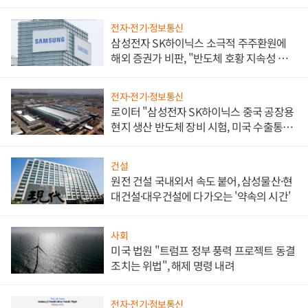
전자·전기·정보통신
삼성전자 SK하이닉스 소극적 주주환원에
해외 증권가 비판, "반도체 호황 지속성 의
문"
전자·전기·정보통신
로이터 "삼성전자 SK하이닉스 중국 공장용
현지 생산 반도체 장비 시험, 미국 수출통제
대비"
건설
원전 건설 국내외서 속도 붙어, 삼성물산·현
대건설·대우건설에 다가오는 '약속의 시간'
사회
미국 법원 "트럼프 정부 풍력 프로젝트 동결
조치는 위법", 해제 명령 내려
전자·전기·정보통신