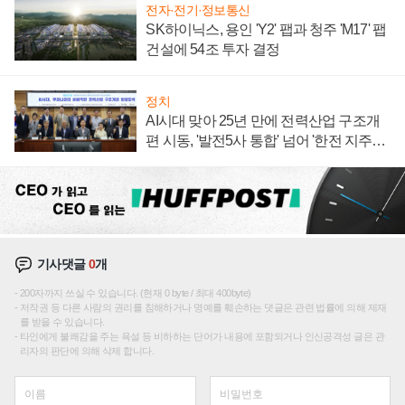
전자·전기·정보통신
SK하이닉스, 용인 'Y2' 팹과 청주 'M17' 팹
건설에 54조 투자 결정
정치
AI시대 맞아 25년 만에 전력산업 구조개
편 시동, '발전5사 통합' 넘어 '한전 지주사'
재편론도
기사댓글
0
개
200자까지 쓰실 수 있습니다. (현재 0 byte / 최대 400byte)
저작권 등 다른 사람의 권리를 침해하거나 명예를 훼손하는 댓글은 관련 법률에 의해 제재
를 받을 수 있습니다.
타인에게 불쾌감을 주는 욕설 등 비하하는 단어가 내용에 포함되거나 인신공격성 글은 관
리자의 판단에 의해 삭제 합니다.