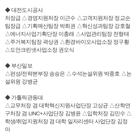
◆ 대전도시공사
처장급 △경영지원처장 이근수 △고객지원처장 정교순
팀장급 △기획예산팀장 박희권 △혁신성과팀장 강호철
△에너지사업기획단장 이충래 △사업관리팀장 전형태
△주거복지팀장 곽상권 △환경바이오사업소장 정구황
△도안크린넷사업소장 권오식
◆ 부산일보
△편성/전략본부장 송승은 △수석논설위원 박종호 △논
설위원 강병균
◆ 가톨릭관동대
△교무처장 겸 대학혁신지원사업단장 고상균 △산학연
구처장 겸 LINC+사업단장 김병윤 △입학처장 김민수 △
학생/취업지원처장 겸 대학 일자리센터 사업단장 김정
아