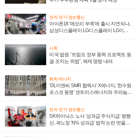
전자·전기·정보통신
아이폰18 '메모리 부족'에 출시 지연되나,
삼성디스플레이 LG디스플레이 LG이노
텍 '탈애플' 수익 다각화 속도
사회
미국 법원 "트럼프 정부 풍력 프로젝트 동
결 조치는 위법", 해제 명령 내려
화학·에너지
'DL이앤씨 SMR 협력사' X에너지, '한수원
포스코 동맹' 센트러스에너지와 우라늄
계약 체결
전자·전기·정보통신
SK하이닉스 노사 '성과급 주식지급' 평행
선, 곽노정 'N% 성과급' 법적 논란 벗을지
주목