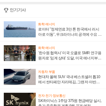
인기기사
화학·에너지
로이터 "정제연료 3만 톤 한국에서 러시
아로 이동", 우크라이나의 공격에 수요 늘
어
화학·에너지
'한수원 협력사' 미국 오클로 SMR 연구용
원자로 '임계 상태' 도달, 미국 에너지부
"중요한 이정표"
자동차·부품
현대차 올해 SUV 국내 베스트셀러 톱10
에서 싼타페만 자리매김, 그랜저·아반떼
'세단 쌍끌이'로 내수 방어
전자·전기·정보통신
SK하이닉스 1주당 375원 현금배당 실시,
추가 주주환원 계획 9월 공개 예정