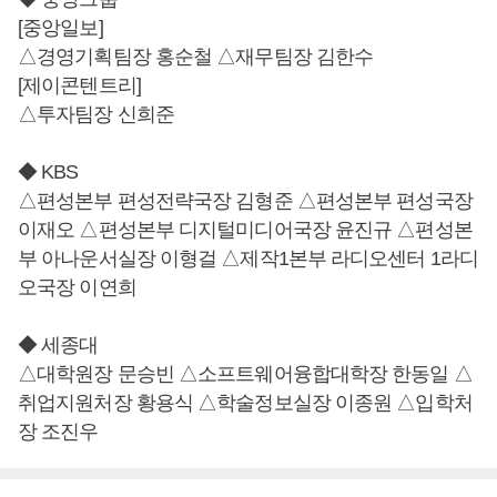
[중앙일보]
△경영기획팀장 홍순철 △재무팀장 김한수
[제이콘텐트리]
△투자팀장 신희준
◆ KBS
△편성본부 편성전략국장 김형준 △편성본부 편성국장
이재오 △편성본부 디지털미디어국장 윤진규 △편성본
부 아나운서실장 이형걸 △제작1본부 라디오센터 1라디
오국장 이연희
◆ 세종대
△대학원장 문승빈 △소프트웨어융합대학장 한동일 △
취업지원처장 황용식 △학술정보실장 이종원 △입학처
장 조진우