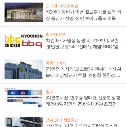
인터넷·게임·콘텐츠
YG엔터 하반기 빅뱅 월드투어로 실적 성
장 증권가 전망, 신인 보이그룹도 주목
소비자·유통
치킨3사 '가맹점 상생' 비교해보니, 교촌
'영업권 보호'·bhc '신메뉴 개발'·BBQ '원가
부담'
화학·에너지
[김민정 기자의 '코스뽀'] 지엔씨에너지 AI
붐에 비상발전기 호황, 안병철 친환경 에
너지 발전전문기업 향한다
정치
[여론조사꽃] 민주당 당대표 선호도 정청
래 30.5%·김민석 29.6%, 0.9%p 초접전
전자·전기·정보통신
삼성전자, 미국 오크리지국립연구소와