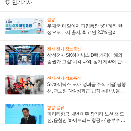
인기기사
금융
우체국 '매일이자 파킹통장' 5만 계좌 한
정으로 다시 출시, 최고 연 2.0% 금리
전자·전기·정보통신
삼성전자 SK하이닉스 D램 가격에 해외
증권가 '고점' 시각 나와, 장기 계약에 단점
부각
전자·전기·정보통신
SK하이닉스 노사 '성과급 주식 지급' 평행
선, 곽노정 'N% 성과급' 법적 논란 벗을지
주목
항공·물류
파라타항공 내년 미주 장거리 노선 첫 도
전, 윤철민 '하이브리드 항공사' 승부수 통
할까