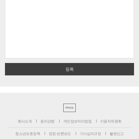
PC버전
회사소개
윤리강령
개인정보처리방침
이용자위원회
청소년보호정책
정정·반론보도
기사심의규정
불편신고