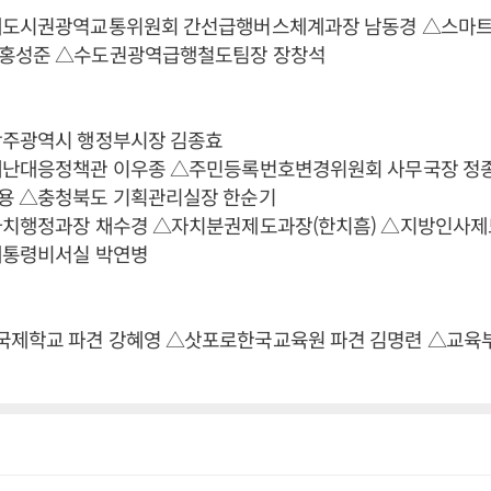
대도시권광역교통위원회 간선급행버스체계과장 남동경 △스마
홍성준 △수도권광역급행철도팀장 장창석
광주광역시 행정부시장 김종효
재난대응정책관 이우종 △주민등록번호변경위원회 사무국장 정종
용 △충청북도 기획관리실장 한순기
자치행정과장 채수경 △자치분권제도과장(한치흠) △지방인사제
대통령비서실 박연병
제학교 파견 강혜영 △삿포로한국교육원 파견 김명련 △교육부(