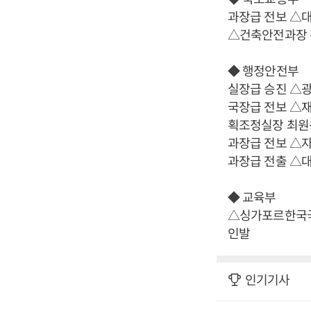
과장급 전보 △
△건축안전과장 
◆ 행정안전부
실장급 승진 △
국장급 전보 △
획조정실장 최원
과장급 전보 △
과장급 전출 △
◆ 교육부
△싱가포르한국국
인발
인기기사