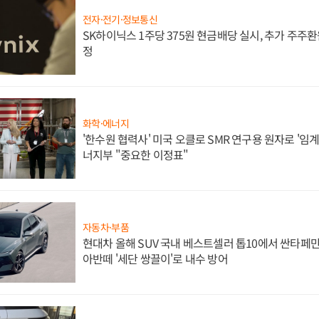
전자·전기·정보통신
SK하이닉스 1주당 375원 현금배당 실시, 추가 주주환
정
화학·에너지
'한수원 협력사' 미국 오클로 SMR 연구용 원자로 '임계 
너지부 "중요한 이정표"
자동차·부품
현대차 올해 SUV 국내 베스트셀러 톱10에서 싼타페만
아반떼 '세단 쌍끌이'로 내수 방어