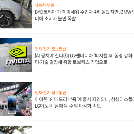
자동차·부품
BYD코리아 가격 앞세워 수입차 4위 올랐지만, BMW
비에 소비자 불만 폭발
전자·전기·정보통신
[AI 뭉쳐야 산다⑧] LG·엔비디아 '피지컬 AI' 동맹 강
터·기술 결집해 종합 로보틱스 기업으로
전자·전기·정보통신
아이폰18 '메모리 부족'에 출시 지연되나, 삼성디스
LG이노텍 '탈애플' 수익 다각화 속도