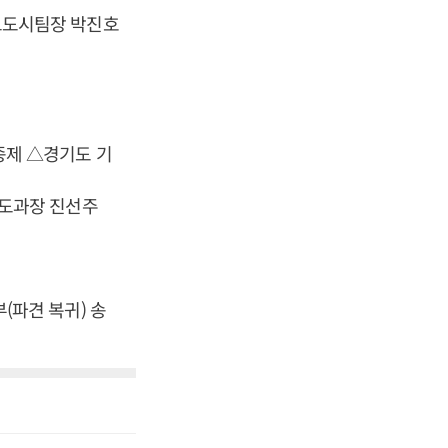
트도시팀장 박진호
제 △경기도 기
도과장 진선주
파견 복귀) 송