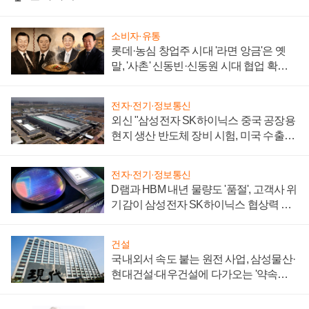
소비자·유통
롯데·농심 창업주 시대 '라면 앙금'은 옛
말, '사촌' 신동빈·신동원 시대 협업 확대
일로
전자·전기·정보통신
외신 "삼성전자 SK하이닉스 중국 공장용
현지 생산 반도체 장비 시험, 미국 수출통
제 대비"
전자·전기·정보통신
D램과 HBM 내년 물량도 '품절', 고객사 위
기감이 삼성전자 SK하이닉스 협상력 더
키워
건설
국내외서 속도 붙는 원전 사업, 삼성물산·
현대건설·대우건설에 다가오는 '약속의
시간'