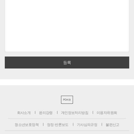
PC버전
회사소개
윤리강령
개인정보처리방침
이용자위원회
청소년보호정책
정정·반론보도
기사심의규정
불편신고