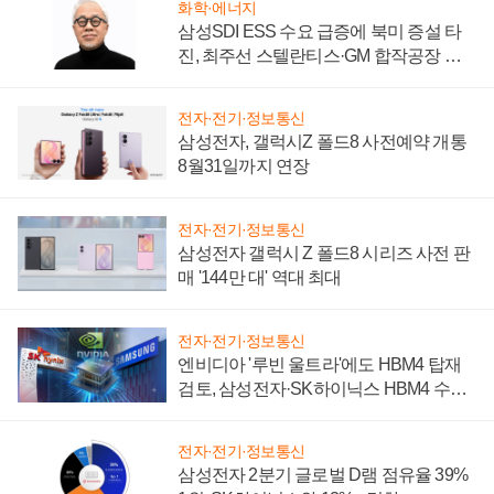
화학·에너지
삼성SDI ESS 수요 급증에 북미 증설 타
진, 최주선 스텔란티스·GM 합작공장 건
설 재추진하나
전자·전기·정보통신
삼성전자, 갤럭시Z 폴드8 사전예약 개통
8월31일까지 연장
전자·전기·정보통신
삼성전자 갤럭시 Z 폴드8 시리즈 사전 판
매 '144만 대' 역대 최대
전자·전기·정보통신
엔비디아 '루빈 울트라'에도 HBM4 탑재
검토, 삼성전자·SK하이닉스 HBM4 수율
에 주도권 갈린다
전자·전기·정보통신
삼성전자 2분기 글로벌 D램 점유율 39%