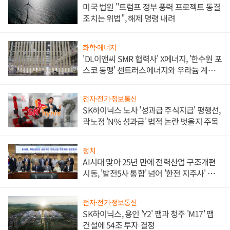
미국 법원 "트럼프 정부 풍력 프로젝트 동결
조치는 위법", 해제 명령 내려
화학·에너지
'DL이앤씨 SMR 협력사' X에너지, '한수원 포
스코 동맹' 센트러스에너지와 우라늄 계약
체결
전자·전기·정보통신
SK하이닉스 노사 '성과급 주식지급' 평행선,
곽노정 'N% 성과급' 법적 논란 벗을지 주목
정치
AI시대 맞아 25년 만에 전력산업 구조개편
시동, '발전5사 통합' 넘어 '한전 지주사' 재편
론도
전자·전기·정보통신
SK하이닉스, 용인 'Y2' 팹과 청주 'M17' 팹
건설에 54조 투자 결정