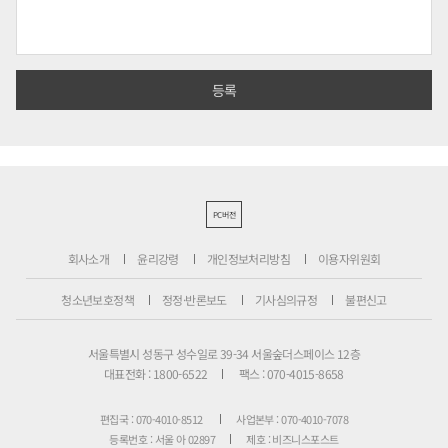
PC버전
회사소개
윤리강령
개인정보처리방침
이용자위원회
청소년보호정책
정정·반론보도
기사심의규정
불편신고
서울특별시 성동구 성수일로 39-34 서울숲더스페이스 12층
대표전화 : 1800-6522
팩스 : 070-4015-8658
편집국 : 070-4010-8512
사업본부 : 070-4010-7078
등록번호 : 서울 아 02897
제호 : 비즈니스포스트