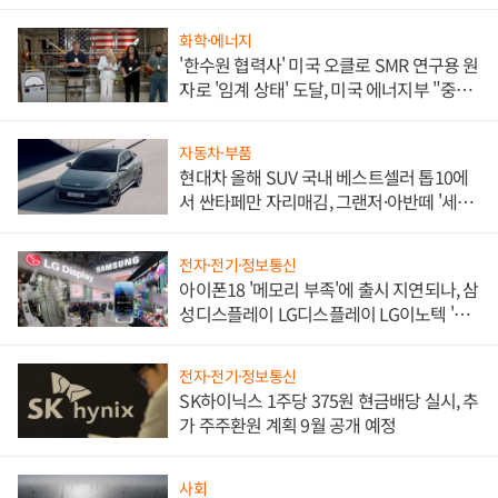
화학·에너지
'한수원 협력사' 미국 오클로 SMR 연구용 원
자로 '임계 상태' 도달, 미국 에너지부 "중요
한 이정표"
자동차·부품
현대차 올해 SUV 국내 베스트셀러 톱10에
서 싼타페만 자리매김, 그랜저·아반떼 '세단
쌍끌이'로 내수 방어
전자·전기·정보통신
아이폰18 '메모리 부족'에 출시 지연되나, 삼
성디스플레이 LG디스플레이 LG이노텍 '탈
애플' 수익 다각화 속도
전자·전기·정보통신
SK하이닉스 1주당 375원 현금배당 실시, 추
가 주주환원 계획 9월 공개 예정
사회