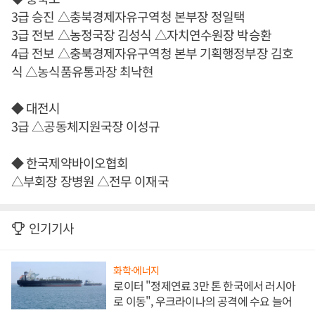
3급 승진 △충북경제자유구역청 본부장 정일택
3급 전보 △농정국장 김성식 △자치연수원장 박승환
4급 전보 △충북경제자유구역청 본부 기획행정부장 김호
식 △농식품유통과장 최낙현
◆ 대전시
3급 △공동체지원국장 이성규
◆ 한국제약바이오협회
△부회장 장병원 △전무 이재국
인기기사
화학·에너지
로이터 "정제연료 3만 톤 한국에서 러시아
로 이동", 우크라이나의 공격에 수요 늘어