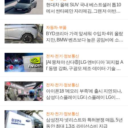
현대차 올해 SUV 국내 베스트셀러 톱10
에서 싼타페만 자리매김, 그랜저·아반떼
'세단 쌍끌이'로 내수 방어
자동차·부품
BYD코리아 가격 앞세워 수입차 4위 올랐
지만, BMW·벤츠보다 높은 공임비에 소비
자 불만 폭발
전자·전기·정보통신
[AI 뭉쳐야 산다⑧] LG·엔비디아 '피지컬 A
I' 동맹 강화, 구광모 제조·데이터·기술 결
집해 종합 로보틱스 기업으로
전자·전기·정보통신
아이폰18 '메모리 부족'에 출시 지연되나,
삼성디스플레이 LG디스플레이 LG이노
텍 '탈애플' 수익 다각화 속도
전자·전기·정보통신
삼성전자 넷리스트와 특허분쟁 매듭, 5년
동안 최대 1.3조 라이선스비 지급