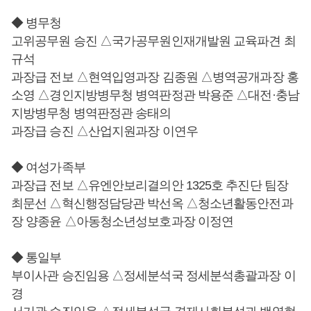
◆ 병무청
고위공무원 승진 △국가공무원인재개발원 교육파견 최
규석
과장급 전보 △현역입영과장 김종원 △병역공개과장 홍
소영 △경인지방병무청 병역판정관 박용준 △대전·충남
지방병무청 병역판정관 송태의
과장급 승진 △산업지원과장 이연우
◆ 여성가족부
과장급 전보 △유엔안보리결의안 1325호 추진단 팀장
최문선 △혁신행정담당관 박선옥 △청소년활동안전과
장 양종윤 △아동청소년성보호과장 이정연
◆ 통일부
부이사관 승진임용 △정세분석국 정세분석총괄과장 이
경