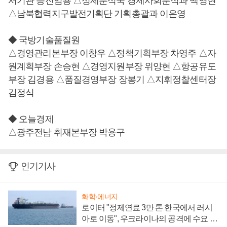
서기관 승진임용 △정세분석국 경제사회분석과 백영현
△남북협력지구발전기획단 기획총괄과 이은영
◆ 국방기술품질원
△경영관리본부장 이창우 △정책기획부장 차영주 △자
원계획부장 손승현 △경영지원부장 위양현 △항공유도
부장 김경용 △품질경영부장 장봉기 △지휘정찰센터장
김정식
◆ 오늘경제
△광주전남 취재본부장 박용구
인기기사
화학·에너지
로이터 "정제연료 3만 톤 한국에서 러시
아로 이동", 우크라이나의 공격에 수요 늘