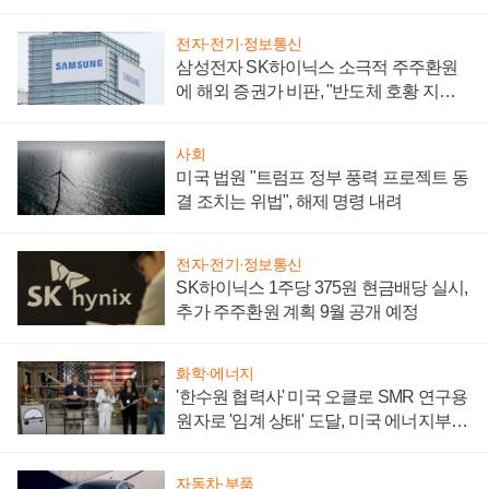
어
전자·전기·정보통신
삼성전자 SK하이닉스 소극적 주주환원
에 해외 증권가 비판, "반도체 호황 지속
성 의문"
사회
미국 법원 "트럼프 정부 풍력 프로젝트 동
결 조치는 위법", 해제 명령 내려
전자·전기·정보통신
SK하이닉스 1주당 375원 현금배당 실시,
추가 주주환원 계획 9월 공개 예정
화학·에너지
'한수원 협력사' 미국 오클로 SMR 연구용
원자로 '임계 상태' 도달, 미국 에너지부
"중요한 이정표"
자동차·부품