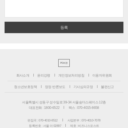
PC버전
회사소개
윤리강령
개인정보처리방침
이용자위원회
청소년보호정책
정정·반론보도
기사심의규정
불편신고
서울특별시 성동구 성수일로 39-34 서울숲더스페이스 12층
대표전화 : 1800-6522
팩스 : 070-4015-8658
편집국 : 070-4010-8512
사업본부 : 070-4010-7078
등록번호 : 서울 아 02897
제호 : 비즈니스포스트