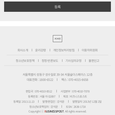
PC버전
회사소개
윤리강령
개인정보처리방침
이용자위원회
청소년보호정책
정정·반론보도
기사심의규정
불편신고
서울특별시 성동구 성수일로 39-34 서울숲더스페이스 12층
대표전화 : 1800-6522
팩스 : 070-4015-8658
편집국 : 070-4010-8512
사업본부 : 070-4010-7078
등록번호 : 서울 아 02897
제호 : 비즈니스포스트
등록일: 2013.11.13
발행·편집인 : 강석운
발행일자: 2013년 12월 2일
청소년보호책임자 : 강석운
ISSN : 2636-171X
Copyright ⓒ
B
USINESSPOST
. All rights reserved.