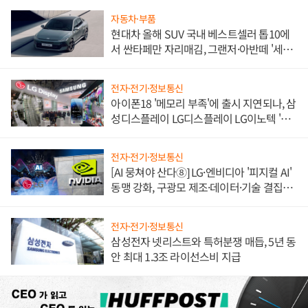
자동차·부품
현대차 올해 SUV 국내 베스트셀러 톱10에
서 싼타페만 자리매김, 그랜저·아반떼 '세단
쌍끌이'로 내수 방어
전자·전기·정보통신
아이폰18 '메모리 부족'에 출시 지연되나, 삼
성디스플레이 LG디스플레이 LG이노텍 '탈
애플' 수익 다각화 속도
전자·전기·정보통신
[AI 뭉쳐야 산다⑧] LG·엔비디아 '피지컬 AI'
동맹 강화, 구광모 제조·데이터·기술 결집
해 종합 로보틱스 기업으로
전자·전기·정보통신
삼성전자 넷리스트와 특허분쟁 매듭, 5년 동
안 최대 1.3조 라이선스비 지급