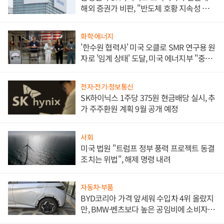
해외 증권가 비판, "반도체 호황 지속성 의
문"
화학·에너지
'한수원 협력사' 미국 오클로 SMR 연구용 원
자로 '임계 상태' 도달, 미국 에너지부 "중요
한 이정표"
전자·전기·정보통신
SK하이닉스 1주당 375원 현금배당 실시, 추
가 주주환원 계획 9월 공개 예정
사회
미국 법원 "트럼프 정부 풍력 프로젝트 동결
조치는 위법", 해제 명령 내려
자동차·부품
BYD코리아 가격 앞세워 수입차 4위 올랐지
만, BMW·벤츠보다 높은 공임비에 소비자
불만 폭발