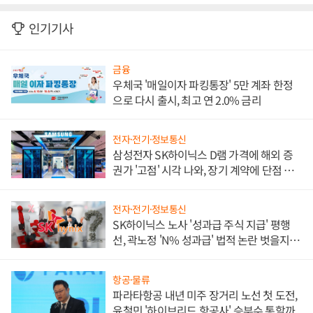
인기기사
금융
우체국 '매일이자 파킹통장' 5만 계좌 한정
으로 다시 출시, 최고 연 2.0% 금리
전자·전기·정보통신
삼성전자 SK하이닉스 D램 가격에 해외 증
권가 '고점' 시각 나와, 장기 계약에 단점 부
각
전자·전기·정보통신
SK하이닉스 노사 '성과급 주식 지급' 평행
선, 곽노정 'N% 성과급' 법적 논란 벗을지 주
목
항공·물류
파라타항공 내년 미주 장거리 노선 첫 도전,
윤철민 '하이브리드 항공사' 승부수 통할까