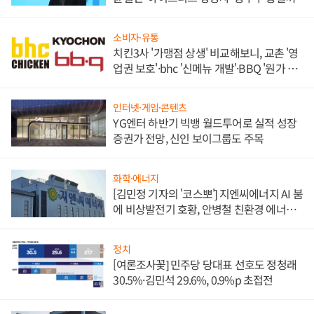
소비자·유통
치킨3사 '가맹점 상생' 비교해보니, 교촌 '영
업권 보호'·bhc '신메뉴 개발'·BBQ '원가 부
담'
인터넷·게임·콘텐츠
YG엔터 하반기 빅뱅 월드투어로 실적 성장
증권가 전망, 신인 보이그룹도 주목
화학·에너지
[김민정 기자의 '코스뽀'] 지엔씨에너지 AI 붐
에 비상발전기 호황, 안병철 친환경 에너지
발전전문기업 향한다
정치
[여론조사꽃] 민주당 당대표 선호도 정청래
30.5%·김민석 29.6%, 0.9%p 초접전