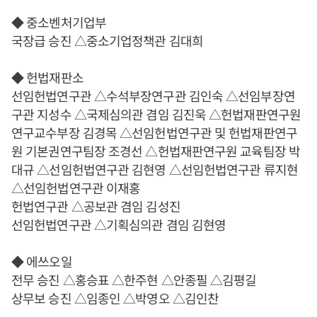
◆ 중소벤처기업부
국장급 승진 △중소기업정책관 김대희
◆ 헌법재판소
선임헌법연구관 △수석부장연구관 김인숙 △선임부장연
구관 지성수 △국제심의관 겸임 김진욱 △헌법재판연구원
연구교수부장 김경목 △선임헌법연구관 및 헌법재판연구
원 기본권연구팀장 조경선 △헌법재판연구원 교육팀장 박
대규 △선임헌법연구관 김현영 △선임헌법연구관 류지현
△선임헌법연구관 이재홍
헌법연구관 △공보관 겸임 김성진
선임헌법연구관 △기획심의관 겸임 김현영
◆ 에쓰오일
전무 승진 △홍승표 △한주현 △안종필 △김평길
상무보 승진 △임종인 △박영오 △김인찬