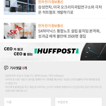
전자·전기·정보통신
삼성전자, 미국 오크리지국립연구소와 극저
온 히트펌프 개발하기로
전자·전기·정보통신
SK하이닉스 통합노조 설립 움직임 본격화,
성과급 체계 불만에 3500명 결집
기사댓글
0
개
200자까지 쓰실 수 있습니다. (현재 0 byte / 최대 400byte)
저작권 등 다른 사람의 권리를 침해하거나 명예를 훼손하는 댓글은 관련 법률에 의해 제재를 받을
수 있습니다.
타인에게 불쾌감을 주는 욕설 등 비하하는 단어가 내용에 포함되거나 인신공격성 글은 관리자의 판
단에 의해 삭제 합니다.