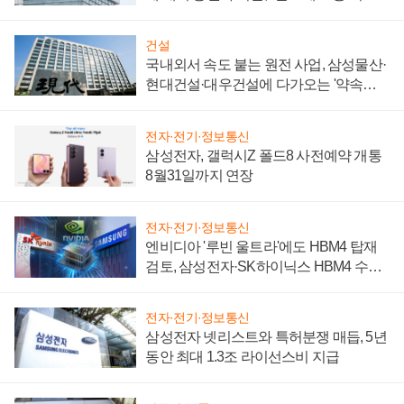
성 의문"
건설
국내외서 속도 붙는 원전 사업, 삼성물산·
현대건설·대우건설에 다가오는 '약속의
시간'
전자·전기·정보통신
삼성전자, 갤럭시Z 폴드8 사전예약 개통
8월31일까지 연장
전자·전기·정보통신
엔비디아 '루빈 울트라'에도 HBM4 탑재
검토, 삼성전자·SK하이닉스 HBM4 수율
에 주도권 갈린다
전자·전기·정보통신
삼성전자 넷리스트와 특허분쟁 매듭, 5년
동안 최대 1.3조 라이선스비 지급