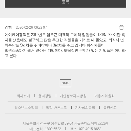
김형
2020-02-26 06:32:07
에이케이켐텍은 2019년도 임호근 대표와 그이하 임원들이 131억 900이란 흑
자를 냈음에도 불구하고 많은 무고한 직원들을 거리로 내 몰았고, 퇴직시 년
차수당도 5년치를 주어야하나 3년치를 주고 입닦아 퇴직자들이
법원소송까지 해서 받아낸 기업이다. 도덕적인 문제가 있는 기업들은 아니라
고 본다
PC버전
회사소개
윤리강령
개인정보처리방침
이용자위원회
청소년보호정책
정정·반론보도
기사심의규정
불편신고
서울특별시 성동구 성수일로 39-34 서울숲더스페이스 12층
대표전화 : 1800-6522
팩스 : 070-4015-8658