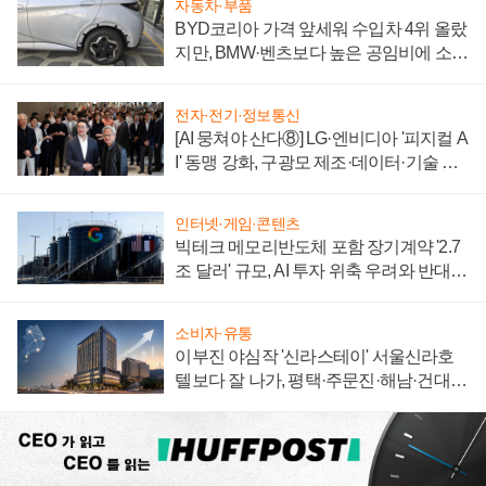
자동차·부품
BYD코리아 가격 앞세워 수입차 4위 올랐
지만, BMW·벤츠보다 높은 공임비에 소비
자 불만 폭발
전자·전기·정보통신
[AI 뭉쳐야 산다⑧] LG·엔비디아 '피지컬 A
I' 동맹 강화, 구광모 제조·데이터·기술 결
집해 종합 로보틱스 기업으로
인터넷·게임·콘텐츠
빅테크 메모리반도체 포함 장기계약 '2.7
조 달러' 규모, AI 투자 위축 우려와 반대
신호
소비자·유통
이부진 야심작 '신라스테이' 서울신라호
텔보다 잘 나가, 평택·주문진·해남·건대로
성장판 더 넓힌다