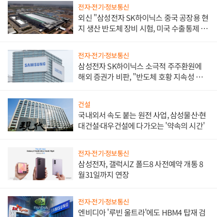
전자·전기·정보통신
외신 "삼성전자 SK하이닉스 중국 공장용 현
지 생산 반도체 장비 시험, 미국 수출통제 대
비"
전자·전기·정보통신
삼성전자 SK하이닉스 소극적 주주환원에
해외 증권가 비판, "반도체 호황 지속성 의
문"
건설
국내외서 속도 붙는 원전 사업, 삼성물산·현
대건설·대우건설에 다가오는 '약속의 시간'
전자·전기·정보통신
삼성전자, 갤럭시Z 폴드8 사전예약 개통 8
월31일까지 연장
전자·전기·정보통신
엔비디아 '루빈 울트라'에도 HBM4 탑재 검