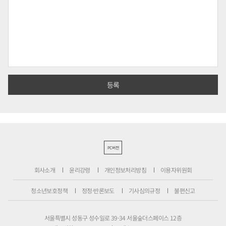
PC버전
회사소개
윤리강령
개인정보처리방침
이용자위원회
청소년보호정책
정정·반론보도
기사심의규정
불편신고
서울특별시 성동구 성수일로 39-34 서울숲더스페이스 12층