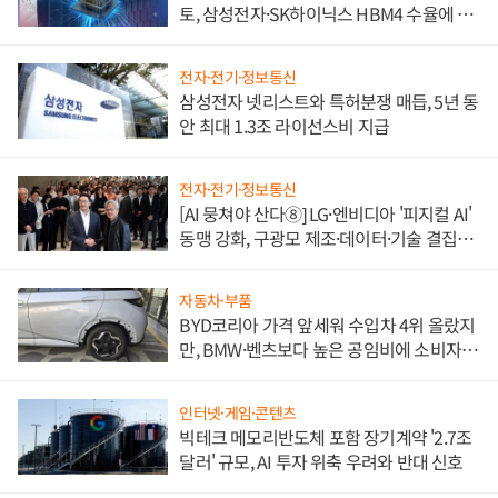
토, 삼성전자·SK하이닉스 HBM4 수율에 주
도권 갈린다
전자·전기·정보통신
삼성전자 넷리스트와 특허분쟁 매듭, 5년 동
안 최대 1.3조 라이선스비 지급
전자·전기·정보통신
[AI 뭉쳐야 산다⑧] LG·엔비디아 '피지컬 AI'
동맹 강화, 구광모 제조·데이터·기술 결집
해 종합 로보틱스 기업으로
자동차·부품
BYD코리아 가격 앞세워 수입차 4위 올랐지
만, BMW·벤츠보다 높은 공임비에 소비자
불만 폭발
인터넷·게임·콘텐츠
빅테크 메모리반도체 포함 장기계약 '2.7조
달러' 규모, AI 투자 위축 우려와 반대 신호