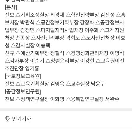
[본사]
전보 △기획조정실장 최광제 △혁신전략부장 김진성 △홍
보처장 박관식 △공간정보기획부장 강장화 △공간정보사
업부장 김정민 △디지털지적사업처장 이주화 △고객지원
처장 손종상 △자산관리부장 곽희도 △노사안전처장 이호
성 △감사실장 이승택
신규 △예산기획부장 정철식 △경영성과관리처장 이명식
△감사부장 이순기 △청렴윤리부장 이강현 △교육원이전
추진단장 양기룡
[국토정보교육원]
전보 △교육기획실장 김영욱 △교수실장 남윤구
[공간정보연구원]
전보 △정책연구실장 이화영 △융복합연구실장 서완수
인기기사