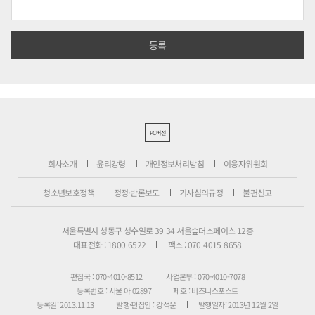
PC버전
회사소개
윤리강령
개인정보처리방침
이용자위원회
청소년보호정책
정정·반론보도
기사심의규정
불편신고
서울특별시 성동구 성수일로 39-34 서울숲더스페이스 12층
대표전화 : 1800-6522
팩스 : 070-4015-8658
편집국 : 070-4010-8512
사업본부 : 070-4010-7078
등록번호 : 서울 아 02897
제호 : 비즈니스포스트
등록일: 2013.11.13
발행·편집인 : 강석운
발행일자: 2013년 12월 2일