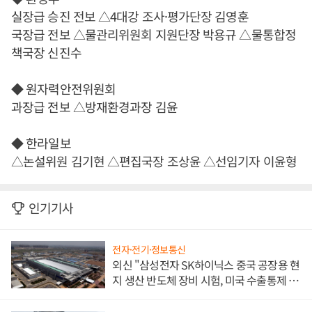
실장급 승진 전보 △4대강 조사·평가단장 김영훈
국장급 전보 △물관리위원회 지원단장 박용규 △물통합정
책국장 신진수
◆ 원자력안전위원회
과장급 전보 △방재환경과장 김윤
◆ 한라일보
△논설위원 김기현 △편집국장 조상윤 △선임기자 이윤형
인기기사
전자·전기·정보통신
외신 "삼성전자 SK하이닉스 중국 공장용 현
지 생산 반도체 장비 시험, 미국 수출통제 대
비"