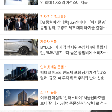
안 최대 1.3조 라이선스비 지급
전자·전기·정보통신
[AI 뭉쳐야 산다⑧] LG·엔비디아 '피지컬 AI'
동맹 강화, 구광모 제조·데이터·기술 결집
해 종합 로보틱스 기업으로
자동차·부품
BYD코리아 가격 앞세워 수입차 4위 올랐지
만, BMW·벤츠보다 높은 공임비에 소비자
불만 폭발
인터넷·게임·콘텐츠
빅테크 메모리반도체 포함 장기계약 '2.7조
달러' 규모, AI 투자 위축 우려와 반대 신호
소비자·유통
이부진 야심작 '신라스테이' 서울신라호텔
보다 잘 나가, 평택·주문진·해남·건대로 성
장판 더 넓힌다