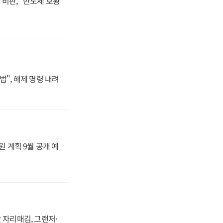
비판, "반도체 호황
법", 해제 명령 내려
원 계획 9월 공개 예
 자리매김, 그랜저·