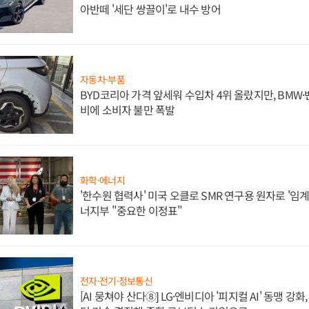
아반떼 '세단 쌍끌이'로 내수 방어
자동차·부품
BYD코리아 가격 앞세워 수입차 4위 올랐지만, BMW
비에 소비자 불만 폭발
화학·에너지
'한수원 협력사' 미국 오클로 SMR 연구용 원자로 '임계 
너지부 "중요한 이정표"
전자·전기·정보통신
[AI 뭉쳐야 산다⑧] LG·엔비디아 '피지컬 AI' 동맹 강