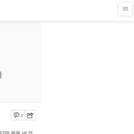
티
0
57억 원을 낸 것