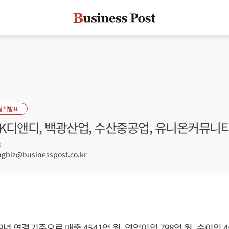
실적발표
SK디앤디, 백광산업, 수산중공업, 유니온커뮤니
3
biz@businesspost.co.kr
9년 연결기준으로 매출 4541억 원, 영업이익 798억 원, 순이익 4