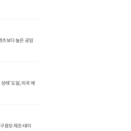
·벤츠보다 높은 공임
상태' 도달, 미국 에
화, 구광모 제조·데이