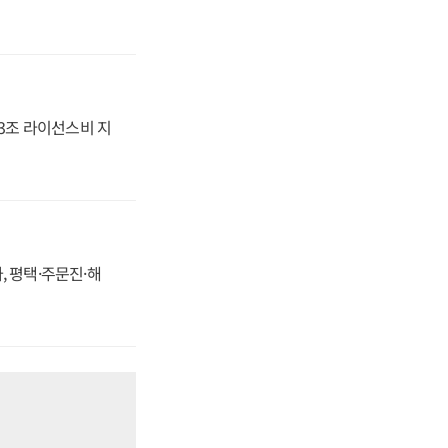
.3조 라이선스비 지
, 평택·주문진·해