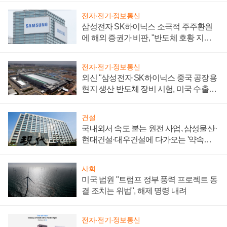
전자·전기·정보통신
삼성전자 SK하이닉스 소극적 주주환원
에 해외 증권가 비판, "반도체 호황 지속
성 의문"
전자·전기·정보통신
외신 "삼성전자 SK하이닉스 중국 공장용
현지 생산 반도체 장비 시험, 미국 수출통
제 대비"
건설
국내외서 속도 붙는 원전 사업, 삼성물산·
현대건설·대우건설에 다가오는 '약속의
시간'
사회
미국 법원 "트럼프 정부 풍력 프로젝트 동
결 조치는 위법", 해제 명령 내려
전자·전기·정보통신