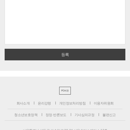
PC버전
회사소개
윤리강령
개인정보처리방침
이용자위원회
청소년보호정책
정정·반론보도
기사심의규정
불편신고