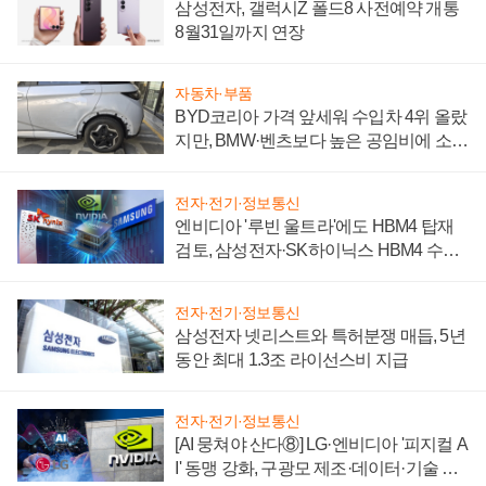
삼성전자, 갤럭시Z 폴드8 사전예약 개통
8월31일까지 연장
자동차·부품
BYD코리아 가격 앞세워 수입차 4위 올랐
지만, BMW·벤츠보다 높은 공임비에 소비
자 불만 폭발
전자·전기·정보통신
엔비디아 '루빈 울트라'에도 HBM4 탑재
검토, 삼성전자·SK하이닉스 HBM4 수율
에 주도권 갈린다
전자·전기·정보통신
삼성전자 넷리스트와 특허분쟁 매듭, 5년
동안 최대 1.3조 라이선스비 지급
전자·전기·정보통신
[AI 뭉쳐야 산다⑧] LG·엔비디아 '피지컬 A
I' 동맹 강화, 구광모 제조·데이터·기술 결