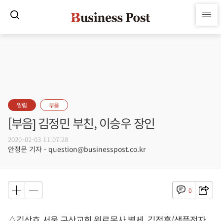
알림
부음
[부음] 김정민 부친, 이승우 장인
2020-02-03 11:07:28
안정문 기자 - question@businesspost.co.kr
0
△김상호 서울 구산교회 원로목사 별세, 김정훈(샘플전자