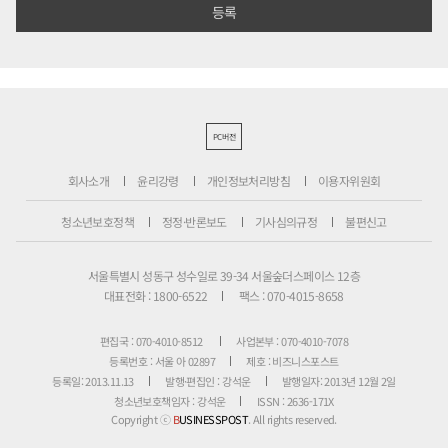
PC버전
회사소개
윤리강령
개인정보처리방침
이용자위원회
청소년보호정책
정정·반론보도
기사심의규정
불편신고
서울특별시 성동구 성수일로 39-34 서울숲더스페이스 12층
대표전화 : 1800-6522
팩스 : 070-4015-8658
편집국 : 070-4010-8512
사업본부 : 070-4010-7078
등록번호 : 서울 아 02897
제호 : 비즈니스포스트
등록일: 2013.11.13
발행·편집인 : 강석운
발행일자: 2013년 12월 2일
청소년보호책임자 : 강석운
ISSN : 2636-171X
Copyright ⓒ
B
USINESSPOST
. All rights reserved.