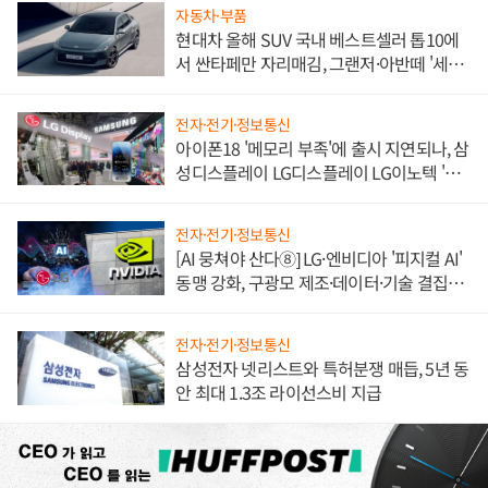
자동차·부품
현대차 올해 SUV 국내 베스트셀러 톱10에
서 싼타페만 자리매김, 그랜저·아반떼 '세단
쌍끌이'로 내수 방어
전자·전기·정보통신
아이폰18 '메모리 부족'에 출시 지연되나, 삼
성디스플레이 LG디스플레이 LG이노텍 '탈
애플' 수익 다각화 속도
전자·전기·정보통신
[AI 뭉쳐야 산다⑧] LG·엔비디아 '피지컬 AI'
동맹 강화, 구광모 제조·데이터·기술 결집
해 종합 로보틱스 기업으로
전자·전기·정보통신
삼성전자 넷리스트와 특허분쟁 매듭, 5년 동
안 최대 1.3조 라이선스비 지급