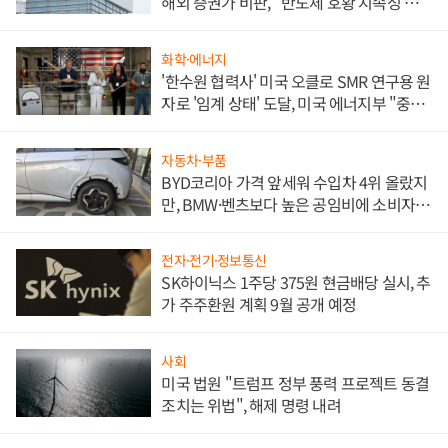
해외 증권가 비판, "반도체 호황 지속성 의
문"
화학·에너지
'한수원 협력사' 미국 오클로 SMR 연구용 원
자로 '임계 상태' 도달, 미국 에너지부 "중요
한 이정표"
자동차·부품
BYD코리아 가격 앞세워 수입차 4위 올랐지
만, BMW·벤츠보다 높은 공임비에 소비자
불만 폭발
전자·전기·정보통신
SK하이닉스 1주당 375원 현금배당 실시, 추
가 주주환원 계획 9월 공개 예정
사회
미국 법원 "트럼프 정부 풍력 프로젝트 동결
조치는 위법", 해제 명령 내려