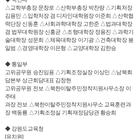
△교학부총장 문창로 △산학부총장 박찬량 △기획처장
김용민 △입학처장 겸 디자인대학원장 이준희 △산학협
력단장 신동훈 △사회과학대학장 고한준 △법과대학장
겸 법무대학원장 신홍균 △조형대학장 정용진 △과학기
술대학장 성문희 △체육대학장 이기광 △건축대학장 봉
일범 △경영대학장 이은형 △교양대학장 김한승
◆ 통일부
고위공무원 승진임용 △기획조정실장 이상민 △남북회
담본부 상근회담대표 김창현
고위공무원 전보 △북한이탈주민정착지원사무소장 이
주태
과장 전보 △북한이탈주민정착지원사무소 교육훈련과
장 백동룡 △기획조정실 기획재정담당관 황승희
◆ 강원도교육청
[유치원]