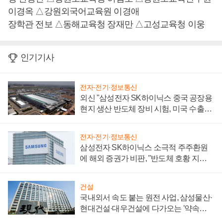
이경옥 △강원외국어교육원 이경애
장학관 전보 △동해교육청 장재만 △고성교육청 이웅
인기기사
전자·전기·정보통신
외신 "삼성전자 SK하이닉스 중국 공장용
현지 생산 반도체 장비 시험, 미국 수출통
제 대비"
전자·전기·정보통신
삼성전자 SK하이닉스 소극적 주주환원
에 해외 증권가 비판, "반도체 호황 지속
성 의문"
건설
국내외서 속도 붙는 원전 사업, 삼성물산·
현대건설·대우건설에 다가오는 '약속의
시간'