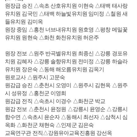
원장급 승진 △속초 산호유치원 이현숙 △태백 태사랑
유치원 김국민 △태백 하늘빛유치원 임미정 △철원 새
들유치원 김미옥
원장 중임 △홍천 너브내유치원 원호영 △평창 메밀꽃
유치원 원현숙 △화천 화천유치원 허은주
원장 전보 △원주 반곡별유치원 최종신 △강릉 경포유
치원 김혜자 △강릉 솔향유치원 전미정 △강릉 하슬라
유치원 장은숙 △동해 해오름유치원 김옥기
원로교사 △원주시 고문숙
원감급 승진 △춘천시 오영미 △원주시 김현옥 △원주
시 성유정 △홍천군 이영희
원감급 전직 △속초시 이경수 △화천군 박교
원감 전보 △춘천시 윤정원 △강릉시 윤영순 △강릉시
함수연 △속초시 윤순자 △동해시 최선자 △삼척시 심
옥화 △화천군 채현숙 △인제군 김은숙
교육연구관 전직△강원유아교육진흥원 강선옥