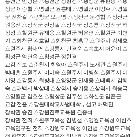
홍천군 민병준 △홍천군 정원경 △횡성군 유현종 △횡
성군 이승철 △영월군 윤흥태 △영월군 이양주 △영월
군 전찬길 △평창군 오근영 △정선군 문경협 △정선군
원용선 △정선군 전상필 △정선군 정승룡 △정선군 허
정성 △철원군 유재용 △철원군 허은영 △철원군 이병
기 △화천군 김호일 △화천군 최홍규 △원주시 김세호
△원주시 황재연 △강릉시 민경숙 △속초시 어윤이 △
횡성군 엄연옥 △횡성군 정현경
교감 전보 △춘천시 최영아 △원주시 노재관 △원주시
박대훈 △원주시 이미숙 △원주시 이병철 △원주시 이
시영 △강릉시 최병대 △양양군 안재웅 △태백시 김혜
숙 △태백시 박상태 △삼척시 송기용 △삼척시 최승국
△영월군 김호현 △평창군 김주선 △화천군 임준근
교감 전출 △강원대학교사범대학부설고 배덕진
장학관 승진 △강원진로교육원 권종석
장학관 전직 △원주교육청 김병철 △영월교육청 이한호
교육연구관 전직 △강원도교육청 이인범 △강원도교육
청 한명진 △강원도교육청 허남호 △강원도교육연수원