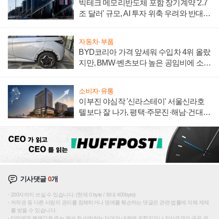
빅테크 메모리반도체 포함 장기계약 '2.7
조 달러' 규모, AI 투자 위축 우려와 반대
신호
자동차·부품
BYD코리아 가격 앞세워 수입차 4위 올랐
지만, BMW·벤츠보다 높은 공임비에 소비
자 불만 폭발
소비자·유통
이부진 야심작 '신라스테이' 서울신라호
텔보다 잘 나가, 평택·주문진·해남·건대로
성장판 더 넓힌다
기사댓글
0
개
200자까지 쓰실 수 있습니다. (현재 0 byte / 최대 400byte)
저작권 등 다른 사람의 권리를 침해하거나 명예를 훼손하는 댓글은 관련 법률에 의해 제재
를 받을 수 있습니다.
타인에게 불쾌감을 주는 욕설 등 비하하는 단어가 내용에 포함되거나 인신공격성 글은 관