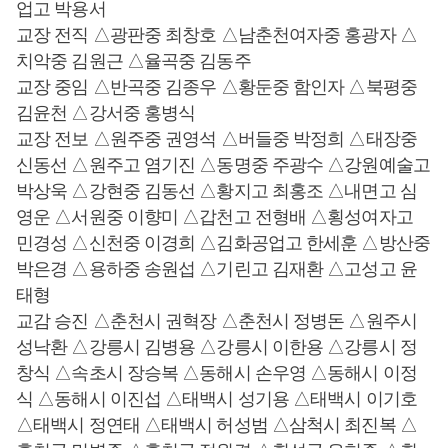
업고 박용서
교장 전직 △광판중 최창호 △남춘천여자중 홍광자 △
치악중 김원근 △율곡중 김동주
교장 중임 △반곡중 김종우 △황둔중 함인자 △북평중
김윤천 △강서중 홍병식
교장 전보 △원주중 권영석 △버들중 박정희 △태장중
신동선 △원주고 염기진 △동명중 주광수 △강원예술고
박상욱 △강현중 김동선 △황지고 최홍조 △내면고 심
영운 △서원중 이향미 △갑천고 전형배 △횡성여자고
민경성 △신천중 이경희 △김화공업고 한세훈 △방산중
박은경 △용하중 송원섭 △기린고 김재환 △고성고 윤
태형
교감 승진 △춘천시 권혁장 △춘천시 정병돈 △원주시
성낙환 △강릉시 김병용 △강릉시 이한용 △강릉시 정
창식 △속초시 장승복 △동해시 손우영 △동해시 이정
식 △동해시 이진섭 △태백시 성기용 △태백시 이기호
△태백시 정연태 △태백시 허성범 △삼척시 최진복 △