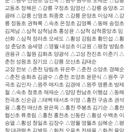
순 △원주 산현초 정인국 △원주 원주초 오제순 △강릉
교동초 정혜은 △강릉 구정초 임영선 △강릉 송양초 고
광래 △강릉 신영초 최종호 △강릉 운양초 이상재 △강
릉 정동초 권혁록 △속초 온정초 김영록 △동해 송정초
김계남 △삼척 삼척남초 홍성윤 △삼척 삼척중앙초 임
선화 △삼척 정라초 오세도 △횡성 강림초 황인섭 △횡
성 춘당초 송세영 △영월 내성초 이교원 △평창 방림초
권용규 △철원 김화초 양광석 △고성 천진초 이춘기 △
춘천 성원초 장기묘 △강릉 모산초 김태순
교장 전보 △춘천 당림초 유은주 △춘천 소양초 경혜순
△춘천 송화초 김광수 △춘천 조양초 윤문식 △원주 구
곡초 김인자 △원주 매지초 김경애 △원주 명륜초 방제
철 △속초 청호초 채재순 △양양 한남초 이행섭 △동해
천곡초 신순금 △태백 태서초 이영 △홍천 구송초 권석
용 △홍천 매산초 윤은옥 △홍천 주봉초 김기순 △홍천
협신초 류호림 △홍천 홍천초 신동란 △횡성 수백초 이
승열 △횡성 청일초 김장수 △영월 영월초 심혜순 △평
창 대관령초 김병두 △화천 오음초 전제용 △화천 용암