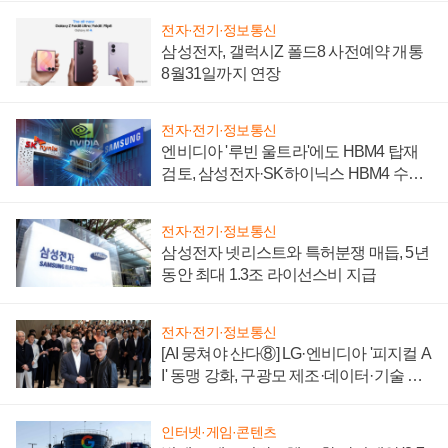
전자·전기·정보통신
삼성전자, 갤럭시Z 폴드8 사전예약 개통
8월31일까지 연장
전자·전기·정보통신
엔비디아 '루빈 울트라'에도 HBM4 탑재
검토, 삼성전자·SK하이닉스 HBM4 수율
에 주도권 갈린다
전자·전기·정보통신
삼성전자 넷리스트와 특허분쟁 매듭, 5년
동안 최대 1.3조 라이선스비 지급
전자·전기·정보통신
[AI 뭉쳐야 산다⑧] LG·엔비디아 '피지컬 A
I' 동맹 강화, 구광모 제조·데이터·기술 결
집해 종합 로보틱스 기업으로
인터넷·게임·콘텐츠