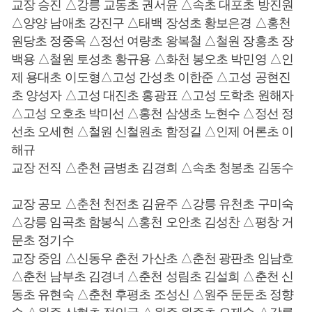
교장 승진 △강릉 교동초 권서윤 △속초 대포초 방진원
△양양 남애초 강진구 △태백 장성초 황보은경 △홍천
원당초 정중옥 △정선 여량초 왕복철 △철원 장흥초 장
백용 △철원 토성초 황규용 △화천 봉오초 박민영 △인
제 용대초 이도형△고성 간성초 이한준 △고성 공현진
초 양성자 △고성 대진초 홍광표 △고성 도학초 원해자
△고성 오호초 박미선 △홍천 삼생초 노현수 △정선 정
선초 오세현 △철원 신철원초 함정길 △인제 어론초 이
해규
교장 전직 △춘천 금병초 김경희 △속초 청봉초 김동수
교장 공모 △춘천 천전초 김윤주 △강릉 유천초 구미숙
△강릉 임곡초 함봉식 △홍천 오안초 김성찬 △평창 거
문초 정기수
교장 중임 △신동우 춘천 가산초 △춘천 광판초 임남호
△춘천 남부초 김경녀 △춘천 성림초 김설희 △춘천 신
동초 유현숙 △춘천 후평초 조성신 △원주 둔둔초 정향