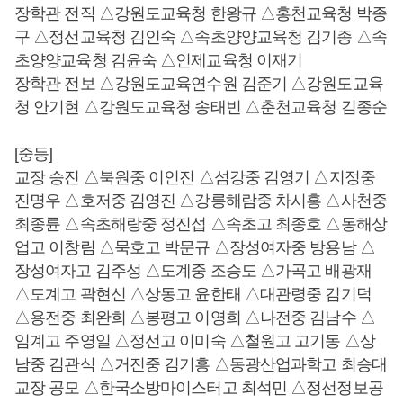
장학관 전직 △강원도교육청 한왕규 △홍천교육청 박종
구 △정선교육청 김인숙 △속초양양교육청 김기종 △속
초양양교육청 김윤숙 △인제교육청 이재기
장학관 전보 △강원도교육연수원 김준기 △강원도교육
청 안기현 △강원도교육청 송태빈 △춘천교육청 김종순
[중등]
교장 승진 △북원중 이인진 △섬강중 김영기 △지정중
진명우 △호저중 김영진 △강릉해람중 차시홍 △사천중
최종륜 △속초해랑중 정진섭 △속초고 최종호 △동해상
업고 이창림 △묵호고 박문규 △장성여자중 방용남 △
장성여자고 김주성 △도계중 조승도 △가곡고 배광재
△도계고 곽현신 △상동고 윤한태 △대관령중 김기덕
△용전중 최완희 △봉평고 이영희 △나전중 김남수 △
임계고 주영일 △정선고 이미숙 △철원고 고기동 △상
남중 김관식 △거진중 김기흥 △동광산업과학고 최승대
교장 공모 △한국소방마이스터고 최석민 △정선정보공