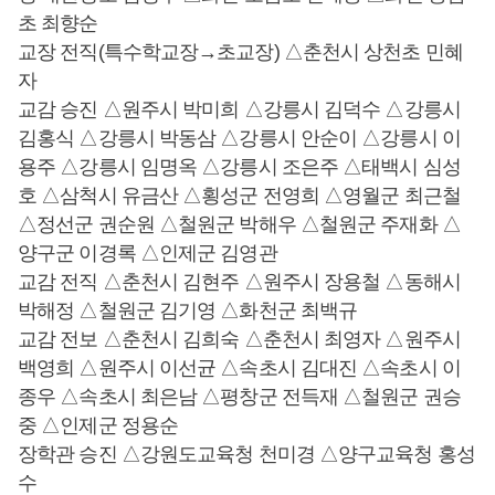
초 최향순
교장 전직(특수학교장→초교장) △춘천시 상천초 민혜
자
교감 승진 △원주시 박미희 △강릉시 김덕수 △강릉시
김홍식 △강릉시 박동삼 △강릉시 안순이 △강릉시 이
용주 △강릉시 임명옥 △강릉시 조은주 △태백시 심성
호 △삼척시 유금산 △횡성군 전영희 △영월군 최근철
△정선군 권순원 △철원군 박해우 △철원군 주재화 △
양구군 이경록 △인제군 김영관
교감 전직 △춘천시 김현주 △원주시 장용철 △동해시
박해정 △철원군 김기영 △화천군 최백규
교감 전보 △춘천시 김희숙 △춘천시 최영자 △원주시
백영희 △원주시 이선균 △속초시 김대진 △속초시 이
종우 △속초시 최은남 △평창군 전득재 △철원군 권승
중 △인제군 정용순
장학관 승진 △강원도교육청 천미경 △양구교육청 홍성
수