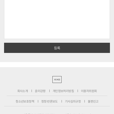
PC버전
회사소개
윤리강령
개인정보처리방침
이용자위원회
청소년보호정책
정정·반론보도
기사심의규정
불편신고