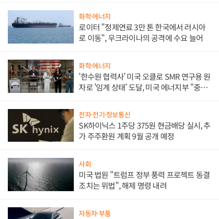
화학·에너지
로이터 "정제연료 3만 톤 한국에서 러시아
로 이동", 우크라이나의 공격에 수요 늘어
화학·에너지
'한수원 협력사' 미국 오클로 SMR 연구용 원
자로 '임계 상태' 도달, 미국 에너지부 "중요
한 이정표"
전자·전기·정보통신
SK하이닉스 1주당 375원 현금배당 실시, 추
가 주주환원 계획 9월 공개 예정
사회
미국 법원 "트럼프 정부 풍력 프로젝트 동결
조치는 위법", 해제 명령 내려
자동차·부품