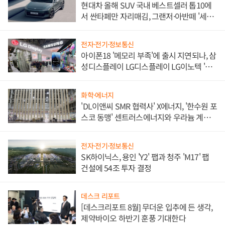
현대차 올해 SUV 국내 베스트셀러 톱10에
서 싼타페만 자리매김, 그랜저·아반떼 '세단
쌍끌이'로 내수 방어
전자·전기·정보통신
아이폰18 '메모리 부족'에 출시 지연되나, 삼
성디스플레이 LG디스플레이 LG이노텍 '탈
애플' 수익 다각화 속도
화학·에너지
'DL이앤씨 SMR 협력사' X에너지, '한수원 포
스코 동맹' 센트러스에너지와 우라늄 계약
체결
전자·전기·정보통신
SK하이닉스, 용인 'Y2' 팹과 청주 'M17' 팹
건설에 54조 투자 결정
데스크 리포트
[데스크리포트 8월] 무더운 입추에 든 생각,
제약바이오 하반기 훈풍 기대한다