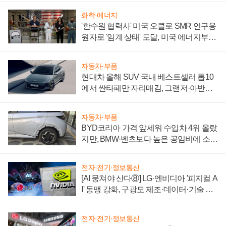
화학·에너지
'한수원 협력사' 미국 오클로 SMR 연구용
원자로 '임계 상태' 도달, 미국 에너지부
"중요한 이정표"
자동차·부품
현대차 올해 SUV 국내 베스트셀러 톱10
에서 싼타페만 자리매김, 그랜저·아반떼
'세단 쌍끌이'로 내수 방어
자동차·부품
BYD코리아 가격 앞세워 수입차 4위 올랐
지만, BMW·벤츠보다 높은 공임비에 소비
자 불만 폭발
전자·전기·정보통신
[AI 뭉쳐야 산다⑧] LG·엔비디아 '피지컬 A
I' 동맹 강화, 구광모 제조·데이터·기술 결
집해 종합 로보틱스 기업으로
전자·전기·정보통신