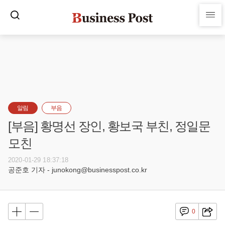
알림
부음
[부음] 황명선 장인, 황보국 부친, 정일문
모친
2020-01-29 18:37:18
공준호 기자 - junokong@businesspost.co.kr
0