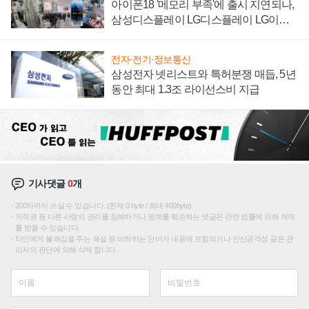
아이폰18 '메모리 부족'에 출시 지연되나,
삼성디스플레이 LG디스플레이 LG이노
텍 '탈애플' 수익 다각화 속도
전자·전기·정보통신
삼성전자 넷리스트와 특허분쟁 매듭, 5년
동안 최대 1.3조 라이선스비 지급
기사댓글
0
개
200자까지 쓰실 수 있습니다. (현재 0 byte / 최대 400byte)
저작권 등 다른 사람의 권리를 침해하거나 명예를 훼손하는 댓글은 관련 법률에 의해 제재
를 받을 수 있습니다.
타인에게 불쾌감을 주는 욕설 등 비하하는 단어가 내용에 포함되거나 인신공격성 글은 관
리자의 판단에 의해 삭제 합니다.