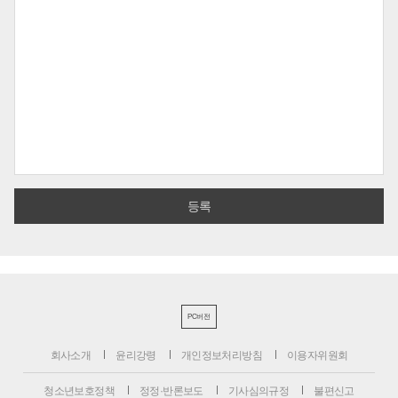
PC버전
회사소개
윤리강령
개인정보처리방침
이용자위원회
청소년보호정책
정정·반론보도
기사심의규정
불편신고