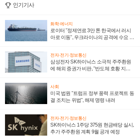
인기기사
화학·에너지
로이터 "정제연료 3만 톤 한국에서 러시
아로 이동", 우크라이나의 공격에 수요 늘
어
전자·전기·정보통신
삼성전자 SK하이닉스 소극적 주주환원
에 해외 증권가 비판, "반도체 호황 지속
성 의문"
사회
미국 법원 "트럼프 정부 풍력 프로젝트 동
결 조치는 위법", 해제 명령 내려
전자·전기·정보통신
SK하이닉스 1주당 375원 현금배당 실시,
추가 주주환원 계획 9월 공개 예정