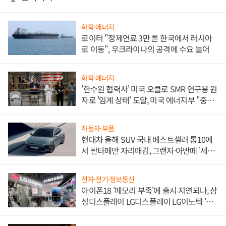
화학·에너지
로이터 "정제연료 3만 톤 한국에서 러시아
로 이동", 우크라이나의 공격에 수요 늘어
화학·에너지
'한수원 협력사' 미국 오클로 SMR 연구용 원
자로 '임계 상태' 도달, 미국 에너지부 "중요
한 이정표"
자동차·부품
현대차 올해 SUV 국내 베스트셀러 톱10에
서 싼타페만 자리매김, 그랜저·아반떼 '세단
쌍끌이'로 내수 방어
전자·전기·정보통신
아이폰18 '메모리 부족'에 출시 지연되나, 삼
성디스플레이 LG디스플레이 LG이노텍 '탈
애플' 수익 다각화 속도