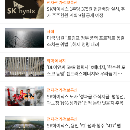
전자·전기·정보통신
SK하이닉스 1주당 375원 현금배당 실시, 추
가 주주환원 계획 9월 공개 예정
사회
미국 법원 "트럼프 정부 풍력 프로젝트 동결
조치는 위법", 해제 명령 내려
화학·에너지
'DL이앤씨 SMR 협력사' X에너지, '한수원 포
스코 동맹' 센트러스에너지와 우라늄 계약
체결
전자·전기·정보통신
SK하이닉스 노사 '성과급 주식지급' 평행선,
곽노정 'N% 성과급' 법적 논란 벗을지 주목
전자·전기·정보통신
SK하이닉스, 용인 'Y2' 팹과 청주 'M17' 팹