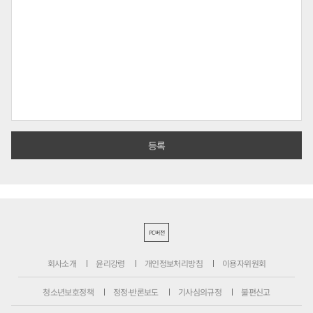
PC버전
회사소개
윤리강령
개인정보처리방침
이용자위원회
청소년보호정책
정정·반론보도
기사심의규정
불편신고