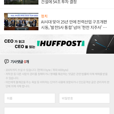
건설에 54조 투자 결정
정치
AI시대 맞아 25년 만에 전력산업 구조개편
시동, '발전5사 통합' 넘어 '한전 지주사' 재편
론도
기사댓글
0
개
200자까지 쓰실 수 있습니다. (현재 0 byte / 최대 400byte)
저작권 등 다른 사람의 권리를 침해하거나 명예를 훼손하는 댓글은 관련 법률에 의해 제재를 받을
수 있습니다.
타인에게 불쾌감을 주는 욕설 등 비하하는 단어가 내용에 포함되거나 인신공격성 글은 관리자의 판
단에 의해 삭제 합니다.