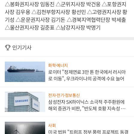
△봉화권지사장 임동진 △군위지사장 박건웅 △포항권지
사장 김우용 △김천부항지사장 황선민 △고령권지사장 황
기성 △운문권지사장 김기돈 △경북지역협력단장 박세출
△울산권지사장 길준표 △남강지사장 박명기
인기기사
화학·에너지
로이터 "정제연료 3만 톤 한국에서 러시아
로 이동", 우크라이나의 공격에 수요 늘어
전자·전기·정보통신
삼성전자 SK하이닉스 소극적 주주환원에
해외 증권가 비판, "반도체 호황 지속성 의
문"
사회
미국 법원 "트럼프 정부 풍력 프로젝트 동결