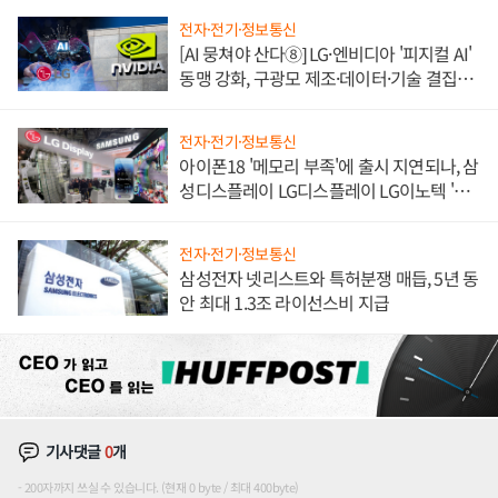
전자·전기·정보통신
[AI 뭉쳐야 산다⑧] LG·엔비디아 '피지컬 AI'
동맹 강화, 구광모 제조·데이터·기술 결집
해 종합 로보틱스 기업으로
전자·전기·정보통신
아이폰18 '메모리 부족'에 출시 지연되나, 삼
성디스플레이 LG디스플레이 LG이노텍 '탈
애플' 수익 다각화 속도
전자·전기·정보통신
삼성전자 넷리스트와 특허분쟁 매듭, 5년 동
안 최대 1.3조 라이선스비 지급
기사댓글
0
개
200자까지 쓰실 수 있습니다. (현재 0 byte / 최대 400byte)