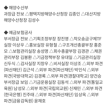
◆ 해양수산부
과장급 전보 △평택지방해양수산청장 김종인 △대산지방
해양수산청장 김성수
◆ 예금보험공사
부서장급 전보 △기획조정부장 장진영 △착오송금구제TF
실장 이상우 △홍보실장 유형철 △구조개선총괄부장 홍준
모 △보험관리실장 송성명 △회수총괄부장 김경관 △채권
관리부장 김봉환 △기금정책부장 유대일 △기금관리실장
신두식 △감사실장 지창우 △비서실장 이상조 △외부 파견
(파산재단) 김근석 △외부 파견(파산재단) 박인식 △외부
파견(국방대학교) 김경록 △외부 파견(경찰대학교) 양건승
부서장급 보임 △기금운용실장 김동석 △외부 파견(통일교
육원) 남성모 △외부 파견(국립외교원) 신재민 △외부 파견
(한국은행) 진주태 △외부 파견(파산재단) 임상옥 △외부
파견(금융감독원) 윤재호