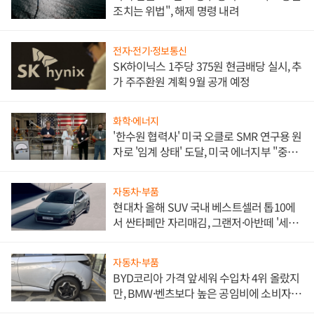
조치는 위법", 해제 명령 내려
전자·전기·정보통신
SK하이닉스 1주당 375원 현금배당 실시, 추
가 주주환원 계획 9월 공개 예정
화학·에너지
'한수원 협력사' 미국 오클로 SMR 연구용 원
자로 '임계 상태' 도달, 미국 에너지부 "중요
한 이정표"
자동차·부품
현대차 올해 SUV 국내 베스트셀러 톱10에
서 싼타페만 자리매김, 그랜저·아반떼 '세단
쌍끌이'로 내수 방어
자동차·부품
BYD코리아 가격 앞세워 수입차 4위 올랐지
만, BMW·벤츠보다 높은 공임비에 소비자
불만 폭발