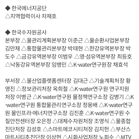
◆ 한국에너지공단
△지역협력이사 차재호
◆ 한국수자원공사
본부장 △물관리계획본부장 이준근 △물순환사업본부장
김만재 △통합물관리본부장 박태현 △한강유역본부장 박
도수 △금강유역본부장 이범우 △영·섬유역본부장 최등호
△낙동강유역본부장 임병민 △K-water연구원장 채효석
부서장 △물산업플랫폼센터장 김대근 △기술계획처장 황
영진 △정보관리처장 옥희철 △K-water연구원 연구지원
처장 이병근 △K-water연구원 물정책연구소장 김병기 △K
-water연구원 통합물관리연구소장 정용배 △K-water연구
원 물인프라·에너지연구소장 김진훈 △K-water연구원 수
질안전센터장 오은정 △대체수자원처장 조영식 △물종합
진단처장 김성호 △스마트에코시티처장 김지헌 △부산스
마트시티추진단장 이상현 △시화사업처장 노희수 △MTV