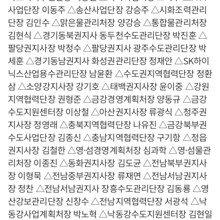
사업단장 이동주 △송산사업단장 강승주 △시화조력관리
단장 김인수 △맑은물관리처장 양강승 △통합물관리처장
김현식 △경기동북권지사 동두천수도관리단장 박진훈 △
팔당권지사장 박정수 △팔당권지사 광주수도관리단장 박
세훈 △경기동남권지사 화성권관리단장 정재안 △SK하이
닉스산업용수관리단장 남윤환 △수도권지역협력단장 정환
삼 △소양강지사장 강기호 △태백권지사장 윤이중 △강원
지역협력단장 권형준 △금강경영계획처장 양동규 △금강
수도지원센터장 이상철 △아산권지사장 류광식 △청주권
지사장 정영래 △충북지역협력단장 나유진 △금강북부권
수도사업단장 김종신 △충남지역협력단장 구기항 △정읍
권지사장 김철한 △영·섬경영계획처장 심과학 △영·섬물관
리처장 이종진 △동화권지사장 김도균 △전남북부권지사
장 이형묵 △전남중부권지사장 류재면 △전남서남권지사
장 정찬 △전남서남권지사 장흥수도관리단장 김동룡 △영
산강보관리단장 신창수 △전남지역협력단장 서광석 △낙
동강사업계획처장 박노혁 △낙동강수도지원센터장 김현일