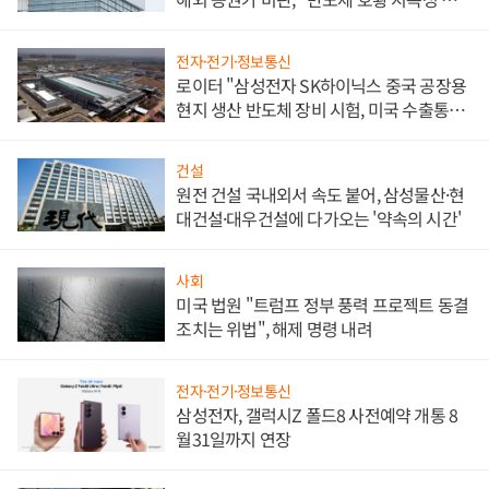
문"
전자·전기·정보통신
로이터 "삼성전자 SK하이닉스 중국 공장용
현지 생산 반도체 장비 시험, 미국 수출통제
대비"
건설
원전 건설 국내외서 속도 붙어, 삼성물산·현
대건설·대우건설에 다가오는 '약속의 시간'
사회
미국 법원 "트럼프 정부 풍력 프로젝트 동결
조치는 위법", 해제 명령 내려
전자·전기·정보통신
삼성전자, 갤럭시Z 폴드8 사전예약 개통 8
월31일까지 연장