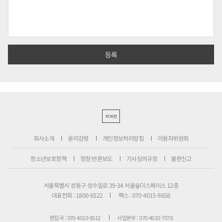
PC버전
회사소개
윤리강령
개인정보처리방침
이용자위원회
청소년보호정책
정정·반론보도
기사심의규정
불편신고
서울특별시 성동구 성수일로 39-34 서울숲더스페이스 12층
대표전화 : 1800-6522
팩스 : 070-4015-8658
편집국 : 070-4010-8512
사업본부 : 070-4010-7078