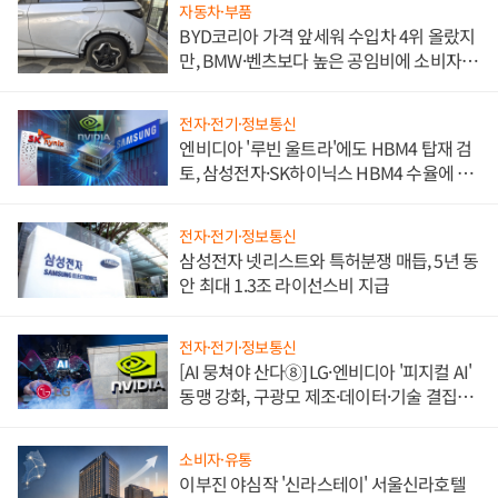
자동차·부품
BYD코리아 가격 앞세워 수입차 4위 올랐지
만, BMW·벤츠보다 높은 공임비에 소비자
불만 폭발
전자·전기·정보통신
엔비디아 '루빈 울트라'에도 HBM4 탑재 검
토, 삼성전자·SK하이닉스 HBM4 수율에 주
도권 갈린다
전자·전기·정보통신
삼성전자 넷리스트와 특허분쟁 매듭, 5년 동
안 최대 1.3조 라이선스비 지급
전자·전기·정보통신
[AI 뭉쳐야 산다⑧] LG·엔비디아 '피지컬 AI'
동맹 강화, 구광모 제조·데이터·기술 결집
해 종합 로보틱스 기업으로
소비자·유통
이부진 야심작 '신라스테이' 서울신라호텔