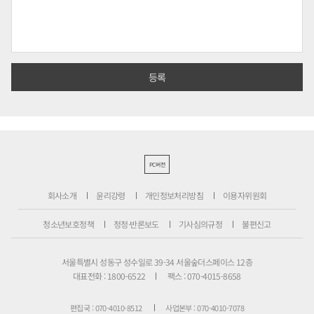
PC버전
회사소개
윤리강령
개인정보처리방침
이용자위원회
청소년보호정책
정정·반론보도
기사심의규정
불편신고
서울특별시 성동구 성수일로 39-34 서울숲더스페이스 12층
대표전화 : 1800-6522
팩스 : 070-4015-8658
편집국 : 070-4010-8512
사업본부 : 070-4010-7078