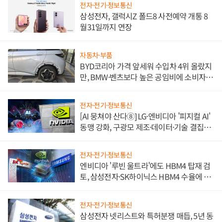
전자·전기·정보통신
삼성전자, 갤럭시Z 폴드8 사전예약 개통 8
월31일까지 연장
자동차·부품
BYD코리아 가격 앞세워 수입차 4위 올랐지
만, BMW·벤츠보다 높은 공임비에 소비자
불만 폭발
전자·전기·정보통신
[AI 뭉쳐야 산다⑧] LG·엔비디아 '피지컬 AI'
동맹 강화, 구광모 제조·데이터·기술 결집
해 종합 로보틱스 기업으로
전자·전기·정보통신
엔비디아 '루빈 울트라'에도 HBM4 탑재 검
토, 삼성전자·SK하이닉스 HBM4 수율에 주
도권 갈린다
전자·전기·정보통신
삼성전자 넷리스트와 특허분쟁 매듭, 5년 동