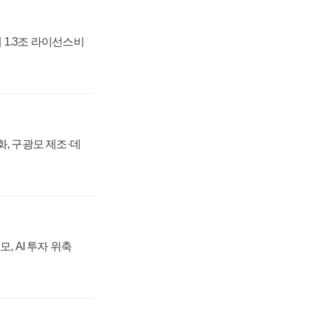
 1.3조 라이선스비
강화, 구광모 제조·데
, AI 투자 위축