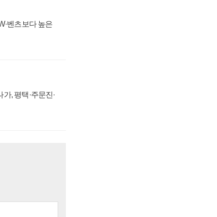
MW·벤츠보다 높은
가, 평택·주문진·