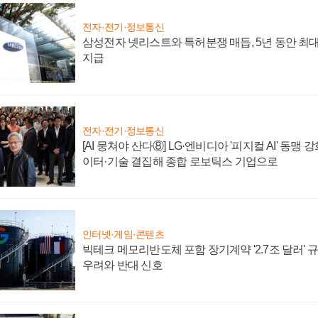
전자·전기·정보통신
삼성전자 넷리스트와 특허분쟁 매듭, 5년 동안 최대
지급
전자·전기·정보통신
[AI 뭉쳐야 산다⑧] LG·엔비디아 '피지컬 AI' 동맹 
이터·기술 결집해 종합 로보틱스 기업으로
인터넷·게임·콘텐츠
빅테크 메모리반도체 포함 장기계약 '2.7조 달러' 규모
우려와 반대 신호