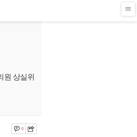
 의원 상실위
0