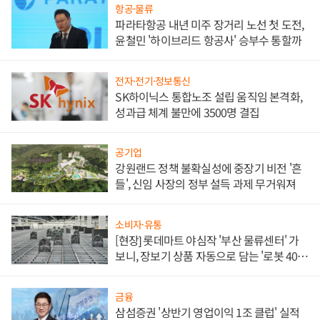
항공·물류
파라타항공 내년 미주 장거리 노선 첫 도전,
윤철민 '하이브리드 항공사' 승부수 통할까
전자·전기·정보통신
SK하이닉스 통합노조 설립 움직임 본격화,
성과급 체계 불만에 3500명 결집
공기업
강원랜드 정책 불확실성에 중장기 비전 '흔
들', 신임 사장의 정부 설득 과제 무거워져
소비자·유통
[현장] 롯데마트 야심작 '부산 물류센터' 가
보니, 장보기 상품 자동으로 담는 '로봇 400
대' 장관
금융
삼섬증권 '상반기 영업이익 1조 클럽' 실적