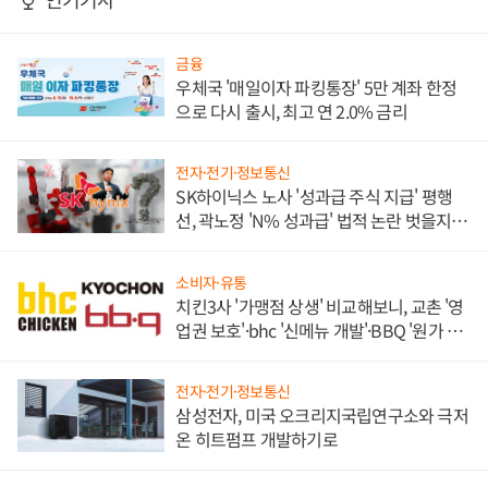
금융
우체국 '매일이자 파킹통장' 5만 계좌 한정
으로 다시 출시, 최고 연 2.0% 금리
전자·전기·정보통신
SK하이닉스 노사 '성과급 주식 지급' 평행
선, 곽노정 'N% 성과급' 법적 논란 벗을지 주
목
소비자·유통
치킨3사 '가맹점 상생' 비교해보니, 교촌 '영
업권 보호'·bhc '신메뉴 개발'·BBQ '원가 부
담'
전자·전기·정보통신
삼성전자, 미국 오크리지국립연구소와 극저
온 히트펌프 개발하기로