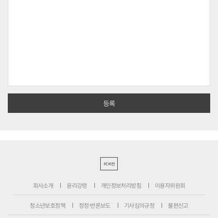
PC버전
회사소개
윤리강령
개인정보처리방침
이용자위원회
청소년보호정책
정정·반론보도
기사심의규정
불편신고