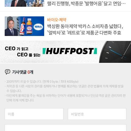
랠리 진행형, 박종문 '발행어음' 달고 연임 향
하나
바이오·제약
백상환 동아제약 박카스 소비자층 넓혔다,
'얼박사'로 '레트로'로 제품군 다변화 주효
기사댓글
0
개
200자까지 쓰실 수 있습니다. (현재 0 byte / 최대 400byte)
저작권 등 다른 사람의 권리를 침해하거나 명예를 훼손하는 댓글은 관련 법률에 의해 제재를 받을
수 있습니다.
타인에게 불쾌감을 주는 욕설 등 비하하는 단어가 내용에 포함되거나 인신공격성 글은 관리자의 판
단에 의해 삭제 합니다.