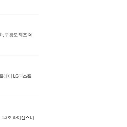
강화, 구광모 제조·데
스플레이 LG디스플
 1.3조 라이선스비