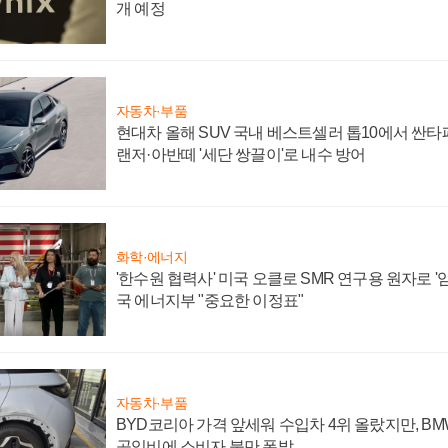
개 예정
자동차·부품
현대차 올해 SUV 국내 베스트셀러 톱10에서 싼타
랜저·아반떼 '세단 쌍끌이'로 내수 방어
화학·에너지
'한수원 협력사' 미국 오클로 SMR 연구용 원자로 '임
국 에너지부 "중요한 이정표"
자동차·부품
BYD코리아 가격 앞세워 수입차 4위 올랐지만, B
공임비에 소비자 불만 폭발