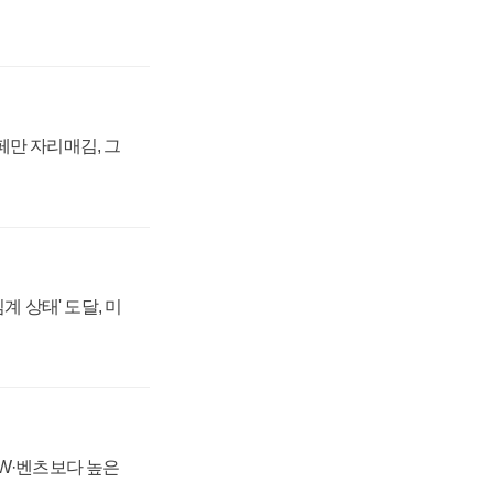
페만 자리매김, 그
계 상태' 도달, 미
MW·벤츠보다 높은