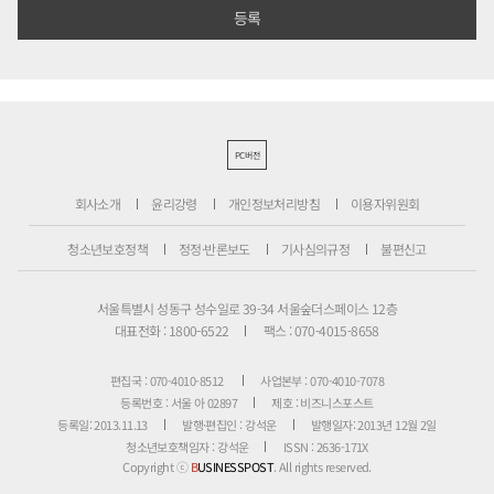
PC버전
회사소개
윤리강령
개인정보처리방침
이용자위원회
청소년보호정책
정정·반론보도
기사심의규정
불편신고
서울특별시 성동구 성수일로 39-34 서울숲더스페이스 12층
대표전화 : 1800-6522
팩스 : 070-4015-8658
편집국 : 070-4010-8512
사업본부 : 070-4010-7078
등록번호 : 서울 아 02897
제호 : 비즈니스포스트
등록일: 2013.11.13
발행·편집인 : 강석운
발행일자: 2013년 12월 2일
청소년보호책임자 : 강석운
ISSN : 2636-171X
Copyright ⓒ
B
USINESSPOST
. All rights reserved.