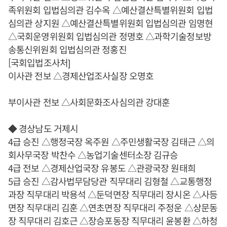
족위원회 입법심의관 김수옥 △예산결산특별위원회 입법
심의관 상지원 △예산결산특별위원회 입법심의관 임명현
△국회운영위원회 입법심의관 정명호 △과학기술정보방
송통신위원회 입법심의관 정홍진
[국회입법조사처]
이사관 전보 △경제산업조사실장 오명호
부이사관 전보 △사회문화조사심의관 강대훈
◆ 경상남도 거제시
4급 승진 △행정국장 옥주원 △주민생활국장 김태근 △의
회사무국장 박찬수 △농업기술센터소장 김규승
4급 전보 △경제산업국장 유봉도 △관광국장 원태희
5급 승진 △감사법무담당관 직무대리 김형철 △교통행정
과장 직무대리 박용석 △둔덕면장 직무대리 장시온 △사등
면장 직무대리 김훈 △연초면장 직무대리 주정운 △상문동
장 직무대리 김호근 △장승포동장 직무대리 윤봉환 △하청