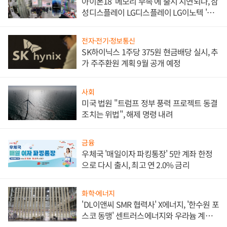
아이폰18 '메모리 부족'에 출시 지연되나, 삼
성디스플레이 LG디스플레이 LG이노텍 '탈
애플' 수익 다각화 속도
전자·전기·정보통신
SK하이닉스 1주당 375원 현금배당 실시, 추
가 주주환원 계획 9월 공개 예정
사회
미국 법원 "트럼프 정부 풍력 프로젝트 동결
조치는 위법", 해제 명령 내려
금융
우체국 '매일이자 파킹통장' 5만 계좌 한정
으로 다시 출시, 최고 연 2.0% 금리
화학·에너지
'DL이앤씨 SMR 협력사' X에너지, '한수원 포
스코 동맹' 센트러스에너지와 우라늄 계약
체결