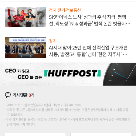
전자·전기·정보통신
SK하이닉스 노사 '성과급 주식 지급' 평행
선, 곽노정 'N% 성과급' 법적 논란 벗을지 주
목
정치
AI시대 맞아 25년 만에 전력산업 구조개편
시동, '발전5사 통합' 넘어 '한전 지주사' 재편
론도
기사댓글
0
개
200자까지 쓰실 수 있습니다. (현재 0 byte / 최대 400byte)
저작권 등 다른 사람의 권리를 침해하거나 명예를 훼손하는 댓글은 관련 법률에 의해 제재를 받을
수 있습니다.
타인에게 불쾌감을 주는 욕설 등 비하하는 단어가 내용에 포함되거나 인신공격성 글은 관리자의 판
단에 의해 삭제 합니다.