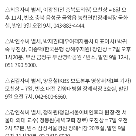
△최윤자씨 별세, 이광진(전 충북도의원) 모친상 = 6일 오
후 11시, 빈소 충북 음성군 금왕읍 농협연합장례식장 국화
실, 발인 9일 오전 9시, 043-883-4444.
△박인수씨 별세, 박재권(대우여객자동차 대표이사) 박귀
숙 부친상, 이종덕(한국은행 상해주재원) 장인상 = 7일 오후
1시20분, 부산 금정구 부산영락공원 4빈소, 발인 9일 12시,
051-790-5000.
△김길자씨 별세, 양용철(KBS 보도본부 영상취재1부 기자)
모친상 = 7일, 빈소 대전 건양대병원 장례식장 3호실, 발인
9일 오전 7시, 042-600-6660.
△강인석씨 별세, 정하원(청담서울이비인후과 원장·전 서
울대 의대 교수) 정봉원(새벽교회 장로) 모친상 = 7일 오전
2시 57분, 빈소 삼성서울병원 장례식장 20호실, 발인 9일
오전 11시30분, 02-3410-6920.