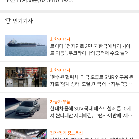
인기기사
화학·에너지
로이터 "정제연료 3만 톤 한국에서 러시아
로 이동", 우크라이나의 공격에 수요 늘어
화학·에너지
'한수원 협력사' 미국 오클로 SMR 연구용 원
자로 '임계 상태' 도달, 미국 에너지부 "중요
한 이정표"
자동차·부품
현대차 올해 SUV 국내 베스트셀러 톱10에
서 싼타페만 자리매김, 그랜저·아반떼 '세단
쌍끌이'로 내수 방어
전자·전기·정보통신