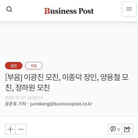
알림
부음
[부음] 이광진 모친, 이종덕 장인, 양용철 모
친, 정하원 모친
2020-01-07 16:58:14
공준호 기자 - junokong@businesspost.co.kr
0