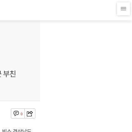
근 부친
0
, 빈소 경상남도