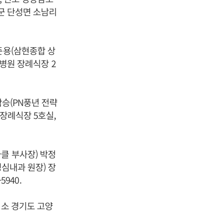
청군 단성면 소남리
준용(삼현종합 상
울병원 장례식장 2
학승(PN풍년 전략
 장례식장 5호실,
클 부사장) 박정
성심내과 원장) 장
940.
빈소 경기도 고양