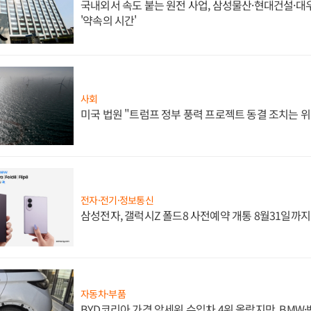
국내외서 속도 붙는 원전 사업, 삼성물산·현대건설·
'약속의 시간'
사회
미국 법원 "트럼프 정부 풍력 프로젝트 동결 조치는 위
전자·전기·정보통신
삼성전자, 갤럭시Z 폴드8 사전예약 개통 8월31일까
자동차·부품
BYD코리아 가격 앞세워 수입차 4위 올랐지만, BMW