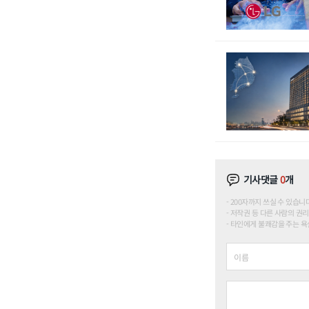
기사댓글
0
개
200자까지 쓰실 수 있습니다. (
저작권 등 다른 사람의 권리
타인에게 불쾌감을 주는 욕설