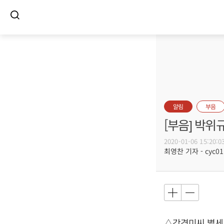
알림
부음
[부음] 박위
2020-01-06 15:20:0
최영찬 기자 - cyc011
△강경미씨 별세,