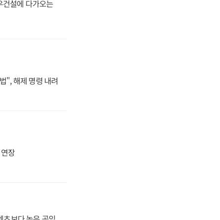
대우건설에 다가오는
법", 해제 명령 내려
지 연장
·벤츠보다 높은 공임