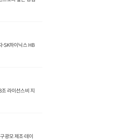
자·SK하이닉스 HB
.3조 라이선스비 지
화, 구광모 제조·데이