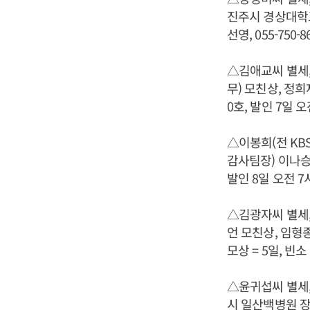
진주시 경상대학교
선영, 055-750-86
△김애교씨 별세,
무) 모친상, 정희
0호, 발인 7일 오전 
△이봉희(전 KB
감사팀장) 이나승
발인 8일 오전 7시3
△김광자씨 별세,
언 모친상, 임형
모상 = 5일, 빈소
△윤귀섭씨 별세,
시 일산백병원 장례식