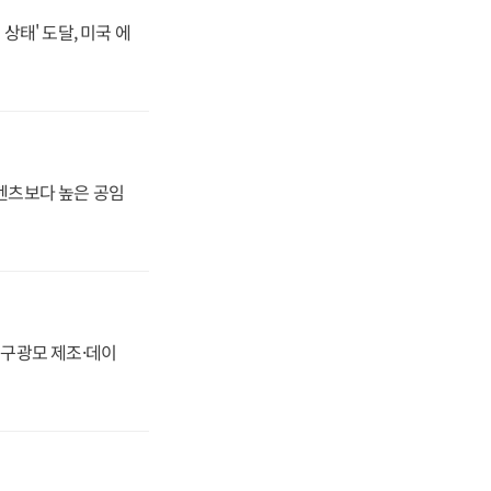
상태' 도달, 미국 에
·벤츠보다 높은 공임
화, 구광모 제조·데이