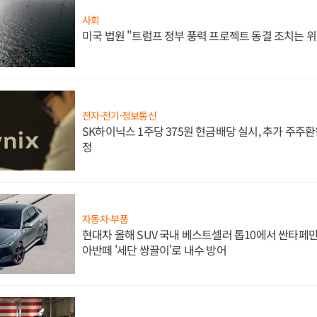
사회
미국 법원 "트럼프 정부 풍력 프로젝트 동결 조치는 위
전자·전기·정보통신
SK하이닉스 1주당 375원 현금배당 실시, 추가 주주환
정
자동차·부품
현대차 올해 SUV 국내 베스트셀러 톱10에서 싼타페만
아반떼 '세단 쌍끌이'로 내수 방어