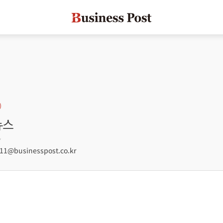
뉴스
7
1@businesspost.co.kr