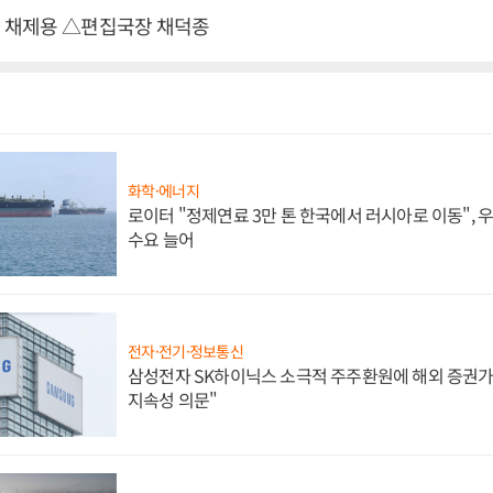
 채제용 △편집국장 채덕종
화학·에너지
로이터 "정제연료 3만 톤 한국에서 러시아로 이동",
수요 늘어
전자·전기·정보통신
삼성전자 SK하이닉스 소극적 주주환원에 해외 증권가 
지속성 의문"