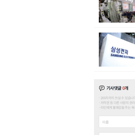
기사댓글
0
개
200자까지 쓰실 수 있습니다. (
저작권 등 다른 사람의 권리
타인에게 불쾌감을 주는 욕설