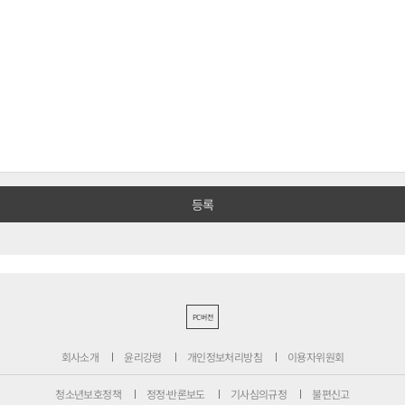
PC버전
회사소개
윤리강령
개인정보처리방침
이용자위원회
청소년보호정책
정정·반론보도
기사심의규정
불편신고