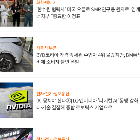
화학·에너지
'한수원 협력사' 미국 오클로 SMR 연구용 원자로 '임계 
너지부 "중요한 이정표"
자동차·부품
BYD코리아 가격 앞세워 수입차 4위 올랐지만, BMW
비에 소비자 불만 폭발
전자·전기·정보통신
[AI 뭉쳐야 산다⑧] LG·엔비디아 '피지컬 AI' 동맹 강
터·기술 결집해 종합 로보틱스 기업으로
전자·전기·정보통신