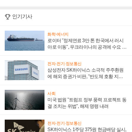
인기기사
화학·에너지
로이터 "정제연료 3만 톤 한국에서 러시
아로 이동", 우크라이나의 공격에 수요 늘
어
전자·전기·정보통신
삼성전자 SK하이닉스 소극적 주주환원
에 해외 증권가 비판, "반도체 호황 지속
성 의문"
사회
미국 법원 "트럼프 정부 풍력 프로젝트 동
결 조치는 위법", 해제 명령 내려
전자·전기·정보통신
SK하이닉스 1주당 375원 현금배당 실시,