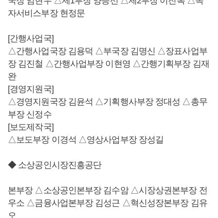
국장 임현우 △제1부장 양승선 △제2부장 이진복 △독
자서비스부장 현정문
[간행사업국]
△간행사업국장 김용덕 △부국장 김명신 △장표사업부
장 김진철 △간행사업부장 이현영 △간행기획부장 김재
완
[경영지원국]
△경영지원국장 김윤석 △기획행사부장 정대성 △총무
부장 신정수
[보도제작국]
△보도부장 이경석 △영상사업부장 장성길
◆ 소상공인시장진흥공단
본부장 △소상공인본부장 김수암 △시장상권본부장 전
우소 △금융사업본부장 김성근 △혁신성장본부장 김유
오