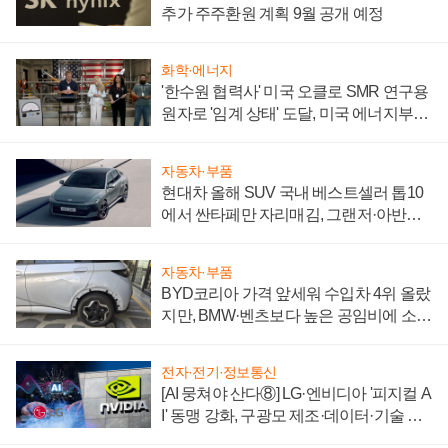
추가 주주환원 계획 9월 공개 예정
화학·에너지
'한수원 협력사' 미국 오클로 SMR 연구용
원자로 '임계 상태' 도달, 미국 에너지부
"중요한 이정표"
자동차·부품
현대차 올해 SUV 국내 베스트셀러 톱10
에서 싼타페만 자리매김, 그랜저·아반떼
'세단 쌍끌이'로 내수 방어
자동차·부품
BYD코리아 가격 앞세워 수입차 4위 올랐
지만, BMW·벤츠보다 높은 공임비에 소비
자 불만 폭발
전자·전기·정보통신
[AI 뭉쳐야 산다⑧] LG·엔비디아 '피지컬 A
I' 동맹 강화, 구광모 제조·데이터·기술 결
집해 종합 로보틱스 기업으로