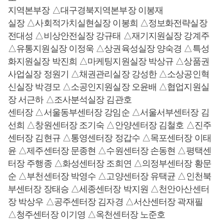
지역본부장 △대구경북지역본부장 이봉재
실장 △사회적가치실현실장 이봉희 △정보화전략실장
전대성 △비상안전실장 강규태 △재기지원실장 강계주
△유통지원실장 이정욱 △상권육성실장 양숙경 △특성
화지원실장 박진희 △마케팅지원실장 박상규 △상품권
사업실장 정원기 △채권관리실장 강성한 △소상공인혁
신실장 박경모 △소공인지원실장 오윤배 △협업지원실
장 서근하 △조사분석실장 김관호
센터장 △서울동부센터장 강임순 △서울서부센터장 김
선희 △창원센터장 조기숙 △안양센터장 김철호 △진주
센터장 김현규 △통영센터장 정갑수 △목포센터장 이태
윤 △제주센터장 문종현 △수원센터장 손동현 △평택센
터장 주행종 △화성센터장 조희연 △의정부센터장 황문
순 △부천센터장 박영수 △고양센터장 유택균 △인천북
부센터장 장태승 △세종센터장 박지원 △천안아산센터
장 박상우 △공주센터장 김자경 △서산센터장 곽재필
△청주센터장 이기영 △옥천센터장 노준호