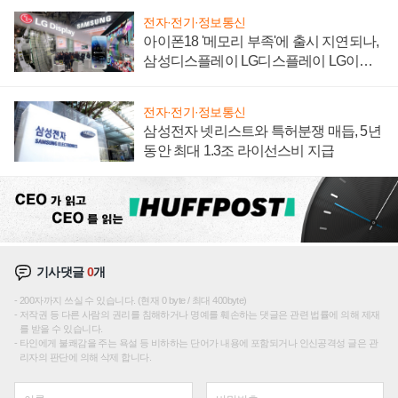
전자·전기·정보통신
아이폰18 '메모리 부족'에 출시 지연되나,
삼성디스플레이 LG디스플레이 LG이노
텍 '탈애플' 수익 다각화 속도
전자·전기·정보통신
삼성전자 넷리스트와 특허분쟁 매듭, 5년
동안 최대 1.3조 라이선스비 지급
기사댓글
0
개
200자까지 쓰실 수 있습니다. (현재 0 byte / 최대 400byte)
저작권 등 다른 사람의 권리를 침해하거나 명예를 훼손하는 댓글은 관련 법률에 의해 제재
를 받을 수 있습니다.
타인에게 불쾌감을 주는 욕설 등 비하하는 단어가 내용에 포함되거나 인신공격성 글은 관
리자의 판단에 의해 삭제 합니다.