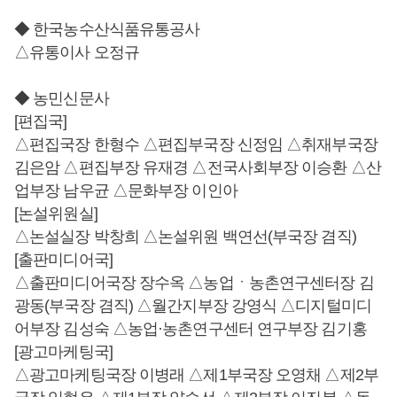
◆ 한국농수산식품유통공사
△유통이사 오정규
◆ 농민신문사
[편집국]
△편집국장 한형수 △편집부국장 신정임 △취재부국장
김은암 △편집부장 유재경 △전국사회부장 이승환 △산
업부장 남우균 △문화부장 이인아
[논설위원실]
△논설실장 박창희 △논설위원 백연선(부국장 겸직)
[출판미디어국]
△출판미디어국장 장수옥 △농업ㆍ농촌연구센터장 김
광동(부국장 겸직) △월간지부장 강영식 △디지털미디
어부장 김성숙 △농업·농촌연구센터 연구부장 김기홍
[광고마케팅국]
△광고마케팅국장 이병래 △제1부국장 오영채 △제2부