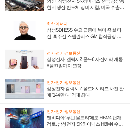
외신 "삼성전자 SK하이닉스 중국 공장용
현지 생산 반도체 장비 시험, 미국 수출통
제 대비"
화학·에너지
삼성SDI ESS 수요 급증에 북미 증설 타
진, 최주선 스텔란티스·GM 합작공장 건
설 재추진하나
전자·전기·정보통신
삼성전자, 갤럭시Z 폴드8 사전예약 개통
8월31일까지 연장
전자·전기·정보통신
삼성전자 갤럭시 Z 폴드8 시리즈 사전 판
매 '144만 대' 역대 최대
전자·전기·정보통신
엔비디아 '루빈 울트라'에도 HBM4 탑재
검토, 삼성전자·SK하이닉스 HBM4 수율