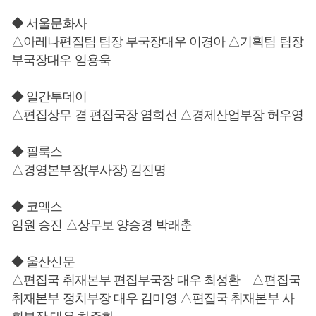
◆ 서울문화사
△아레나편집팀 팀장 부국장대우 이경아 △기획팀 팀장
부국장대우 임용욱
◆ 일간투데이
△편집상무 겸 편집국장 염희선 △경제산업부장 허우영
◆ 필룩스
△경영본부장(부사장) 김진명
◆ 코엑스
임원 승진 △상무보 양승경 박래춘
◆ 울산신문
△편집국 취재본부 편집부국장 대우 최성환 △편집국
취재본부 정치부장 대우 김미영 △편집국 취재본부 사