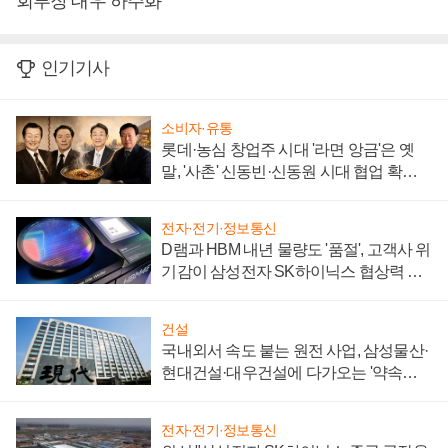
회부장 대우 하주화
인기기사
소비자·유통
롯데·농심 창업주 시대 '라면 앙금'은 옛
말, '사촌' 신동빈·신동원 시대 협업 확대
일로
전자·전기·정보통신
D램과 HBM 내년 물량도 '품절', 고객사 위
기감이 삼성전자 SK하이닉스 협상력 더
키워
건설
국내외서 속도 붙는 원전 사업, 삼성물산·
현대건설·대우건설에 다가오는 '약속의
시간'
전자·전기·정보통신