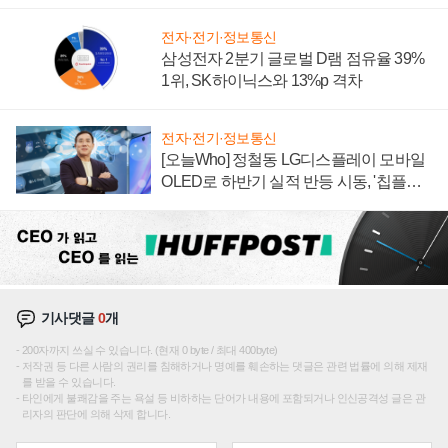
에 주도권 갈린다
전자·전기·정보통신
삼성전자 2분기 글로벌 D램 점유율 39%
1위, SK하이닉스와 13%p 격차
전자·전기·정보통신
[오늘Who] 정철동 LG디스플레이 모바일
OLED로 하반기 실적 반등 시동, '칩플레
이션'에 가격 인하 압박은 부담
기사댓글
0
개
200자까지 쓰실 수 있습니다. (현재 0 byte / 최대 400byte)
저작권 등 다른 사람의 권리를 침해하거나 명예를 훼손하는 댓글은 관련 법률에 의해 제재
를 받을 수 있습니다.
타인에게 불쾌감을 주는 욕설 등 비하하는 단어가 내용에 포함되거나 인신공격성 글은 관
리자의 판단에 의해 삭제 합니다.