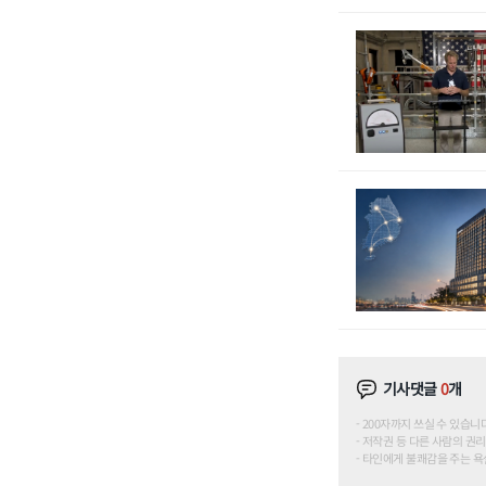
기사댓글
0
개
200자까지 쓰실 수 있습니다. (
저작권 등 다른 사람의 권리
타인에게 불쾌감을 주는 욕설