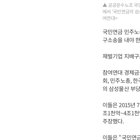
▲ 공공운수노조 국
에서 ‘국민연금의 삼
여연대>
국민연금 민주노
구소송을 내야 한
재벌기업 지배구
참여연대 경제금
회, 민주노총, 
의 삼성물산 부당
이들은 2015년
조1천억~4조1천
주장했다.
이들은 “국민연금