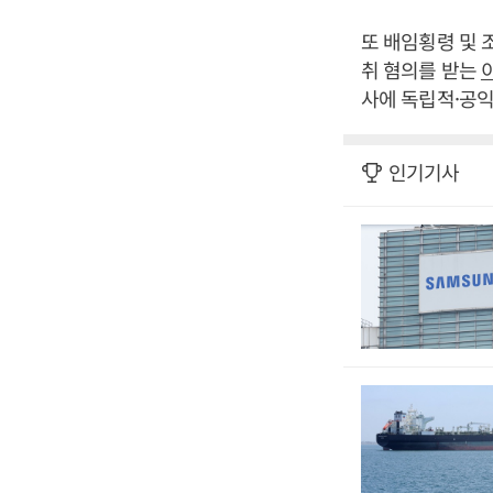
또 배임횡령 및 
취 혐의를 받는
사에 독립적·공익
인기기사