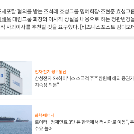
조세포탈 혐의를 받는
조석래
효성그룹 명예회장·
조현준
효성그룹
이해욱
대림그룹 회장의 이사직 상실을 내용으로 하는 정관변경을
적 사외이사를 추천할 것을 요구했다. [비즈니스포스트 김디모데
전자·전기·정보통신
삼성전자 SK하이닉스 소극적 주주환원에 해외 증권가 
지속성 의문"
화학·에너지
로이터 "정제연료 3만 톤 한국에서 러시아로 이동",
수요 늘어