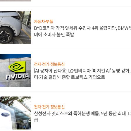
자동차·부품
BYD코리아 가격 앞세워 수입차 4위 올랐지만, BMW
비에 소비자 불만 폭발
전자·전기·정보통신
[AI 뭉쳐야 산다⑧] LG·엔비디아 '피지컬 AI' 동맹 강
터·기술 결집해 종합 로보틱스 기업으로
전자·전기·정보통신
삼성전자 넷리스트와 특허분쟁 매듭, 5년 동안 최대 1
급