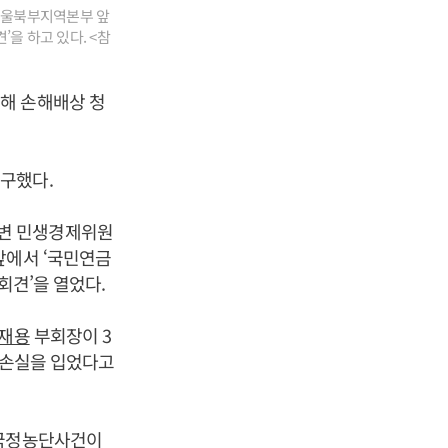
서울북부지역본부 앞
을 하고 있다. <참
해 손해배상 청
구했다.
민변 민생경제위원
앞에서 ‘국민연금
회견’을 열었다.
재용
부회장이 3
기금손실을 입었다고
국정농단사건이