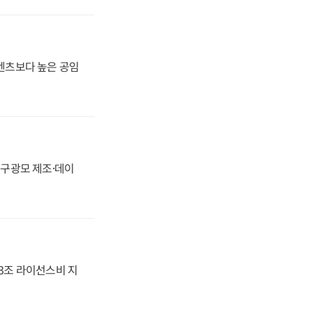
·벤츠보다 높은 공임
화, 구광모 제조·데이
.3조 라이선스비 지