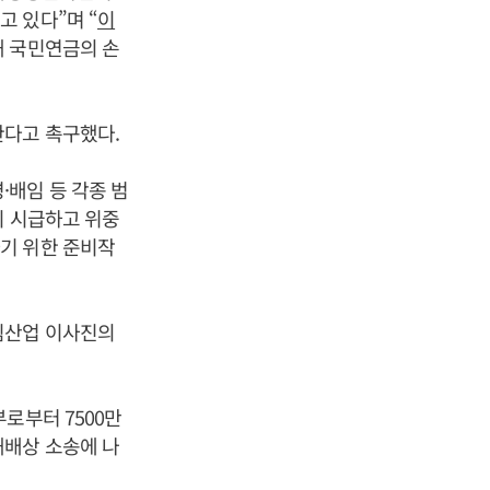
 있다”며 “
이
해 국민연금의 손
한다고 촉구했다.
배임 등 각종 범
이 시급하고 위중
기 위한 준비작
림산업 이사진의
로부터 7500만
해배상 소송에 나