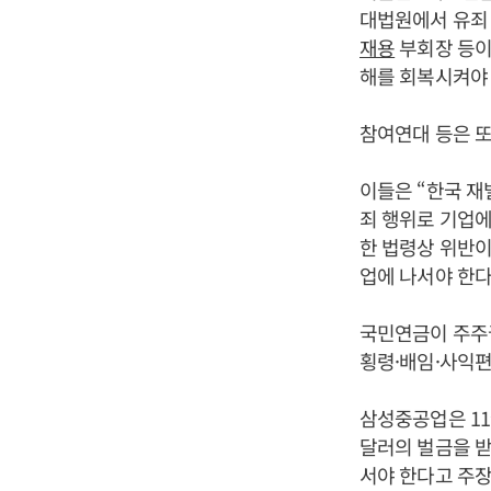
대법원에서 유죄 
재용
부회장 등이
해를 회복시켜야 
참여연대 등은 또
이들은 “한국 재
죄 행위로 기업에
한 법령상 위반
업에 나서야 한다
국민연금이 주주
횡령·배임·사익편
삼성중공업은 11
달러의 벌금을 받
서야 한다고 주장