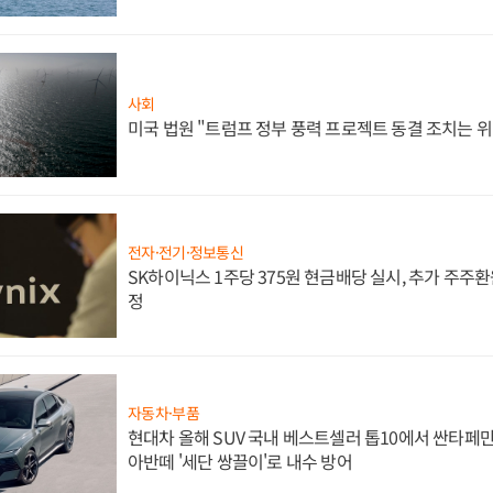
사회
미국 법원 "트럼프 정부 풍력 프로젝트 동결 조치는 위
전자·전기·정보통신
SK하이닉스 1주당 375원 현금배당 실시, 추가 주주환
정
자동차·부품
현대차 올해 SUV 국내 베스트셀러 톱10에서 싼타페만
아반떼 '세단 쌍끌이'로 내수 방어