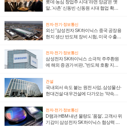
롯데·농심 창업주 시대 '라면 앙금'은 옛
말, '사촌' 신동빈·신동원 시대 협업 확대
일로
전자·전기·정보통신
외신 "삼성전자 SK하이닉스 중국 공장용
현지 생산 반도체 장비 시험, 미국 수출통
제 대비"
전자·전기·정보통신
삼성전자 SK하이닉스 소극적 주주환원
에 해외 증권가 비판, "반도체 호황 지속
성 의문"
건설
국내외서 속도 붙는 원전 사업, 삼성물산·
현대건설·대우건설에 다가오는 '약속의
시간'
전자·전기·정보통신
D램과 HBM 내년 물량도 '품절', 고객사 위
기감이 삼성전자 SK하이닉스 협상력 더