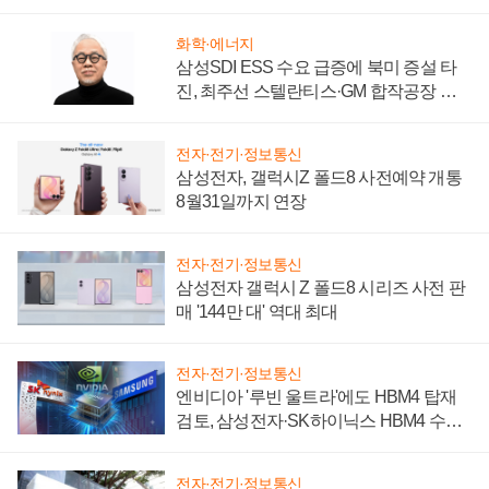
키워
화학·에너지
삼성SDI ESS 수요 급증에 북미 증설 타
진, 최주선 스텔란티스·GM 합작공장 건
설 재추진하나
전자·전기·정보통신
삼성전자, 갤럭시Z 폴드8 사전예약 개통
8월31일까지 연장
전자·전기·정보통신
삼성전자 갤럭시 Z 폴드8 시리즈 사전 판
매 '144만 대' 역대 최대
전자·전기·정보통신
엔비디아 '루빈 울트라'에도 HBM4 탑재
검토, 삼성전자·SK하이닉스 HBM4 수율
에 주도권 갈린다
전자·전기·정보통신