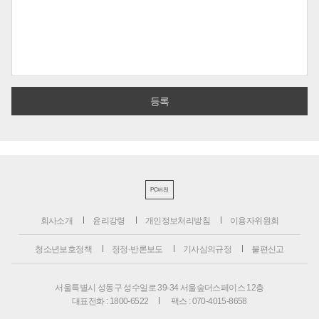
PC버전
회사소개
윤리강령
개인정보처리방침
이용자위원회
청소년보호정책
정정·반론보도
기사심의규정
불편신고
서울특별시 성동구 성수일로 39-34 서울숲더스페이스 12층
대표전화 : 1800-6522
팩스 : 070-4015-8658