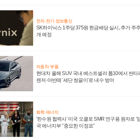
전자·전기·정보통신
SK하이닉스 1주당 375원 현금배당 실시, 추가 주
개 예정
자동차·부품
현대차 올해 SUV 국내 베스트셀러 톱10에서 싼타
랜저·아반떼 '세단 쌍끌이'로 내수 방어
화학·에너지
'한수원 협력사' 미국 오클로 SMR 연구용 원자로 '임
국 에너지부 "중요한 이정표"