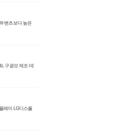
MW·벤츠보다 높은
강화, 구광모 제조·데
스플레이 LG디스플