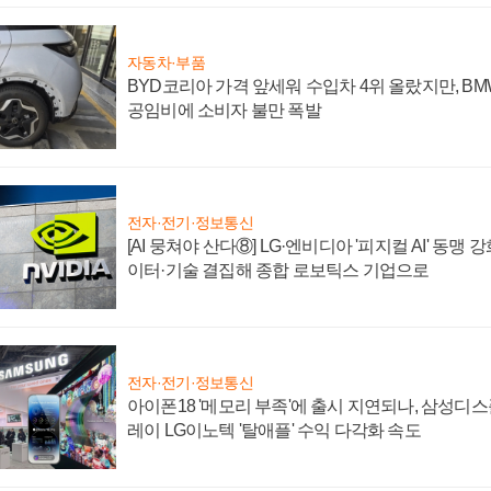
자동차·부품
BYD코리아 가격 앞세워 수입차 4위 올랐지만, B
공임비에 소비자 불만 폭발
전자·전기·정보통신
[AI 뭉쳐야 산다⑧] LG·엔비디아 '피지컬 AI' 동맹 
이터·기술 결집해 종합 로보틱스 기업으로
전자·전기·정보통신
아이폰18 '메모리 부족'에 출시 지연되나, 삼성디
레이 LG이노텍 '탈애플' 수익 다각화 속도