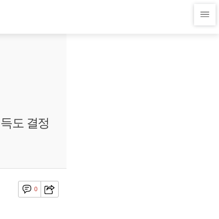
취득도 결정
0