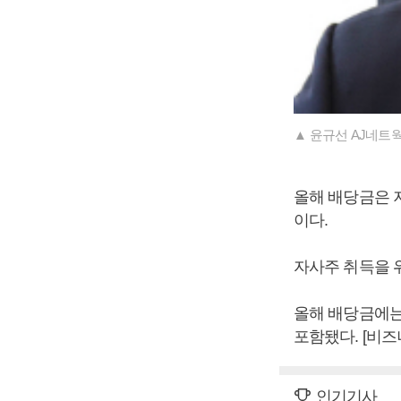
▲ 윤규선 AJ네트
올해 배당금은 지
이다.
자사주 취득을 위
올해 배당금에는
포함됐다. [비
인기기사