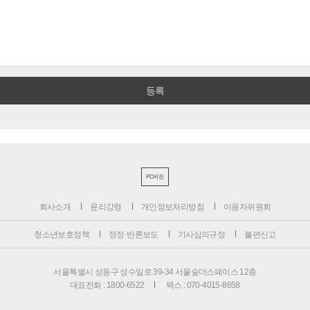
PC버전
회사소개
윤리강령
개인정보처리방침
이용자위원회
청소년보호정책
정정·반론보도
기사심의규정
불편신고
서울특별시 성동구 성수일로 39-34 서울숲더스페이스 12층
대표전화 : 1800-6522
팩스 : 070-4015-8658