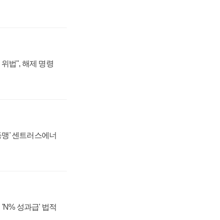
위법", 해제 명령
 동맹' 센트러스에너
'N% 성과급' 법적