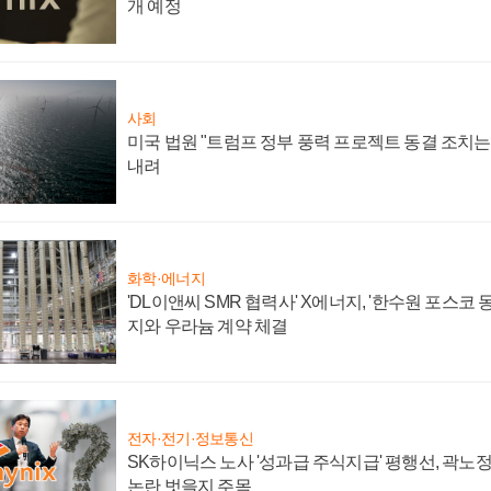
개 예정
사회
미국 법원 "트럼프 정부 풍력 프로젝트 동결 조치는 
내려
화학·에너지
'DL이앤씨 SMR 협력사' X에너지, '한수원 포스코
지와 우라늄 계약 체결
전자·전기·정보통신
SK하이닉스 노사 '성과급 주식지급' 평행선, 곽노정 
논란 벗을지 주목