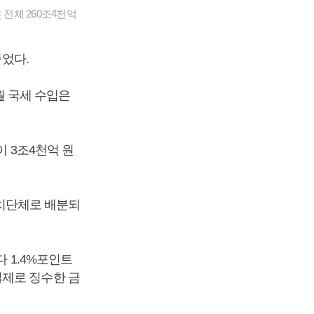
 전체 260조4천억
줄었다.
0월 국세 수입은
이 3조4천억 원
치단체로 배분되
다 1.4%포인트
실제로 징수한 금