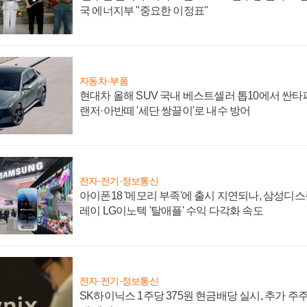
국 에너지부 "중요한 이정표"
자동차·부품
현대차 올해 SUV 국내 베스트셀러 톱10에서 싼타
랜저·아반떼 '세단 쌍끌이'로 내수 방어
전자·전기·정보통신
아이폰18 '메모리 부족'에 출시 지연되나, 삼성디
레이 LG이노텍 '탈애플' 수익 다각화 속도
전자·전기·정보통신
SK하이닉스 1주당 375원 현금배당 실시, 추가 주