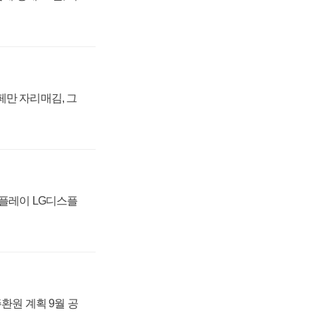
페만 자리매김, 그
스플레이 LG디스플
주환원 계획 9월 공