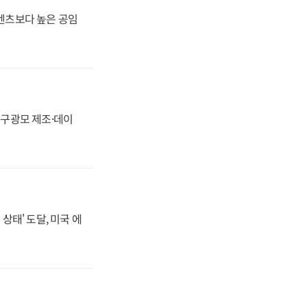
·벤츠보다 높은 공임
화, 구광모 제조·데이
상태' 도달, 미국 에