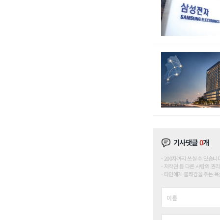
기사댓글
0
개
200자까지 쓰실 수 있습니다. (
저작권 등 다른 사람의 권리
타인에게 불쾌감을 주는 욕설