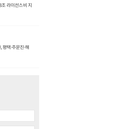
.3조 라이선스비 지
, 평택·주문진·해