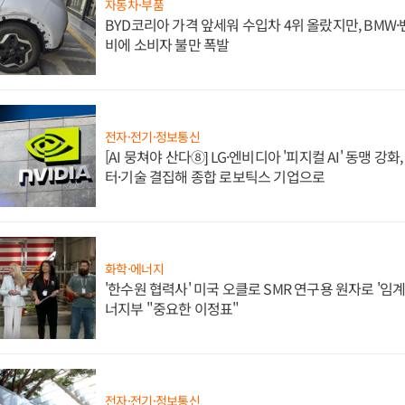
자동차·부품
BYD코리아 가격 앞세워 수입차 4위 올랐지만, BMW
비에 소비자 불만 폭발
전자·전기·정보통신
[AI 뭉쳐야 산다⑧] LG·엔비디아 '피지컬 AI' 동맹 강
터·기술 결집해 종합 로보틱스 기업으로
화학·에너지
'한수원 협력사' 미국 오클로 SMR 연구용 원자로 '임계 
너지부 "중요한 이정표"
전자·전기·정보통신