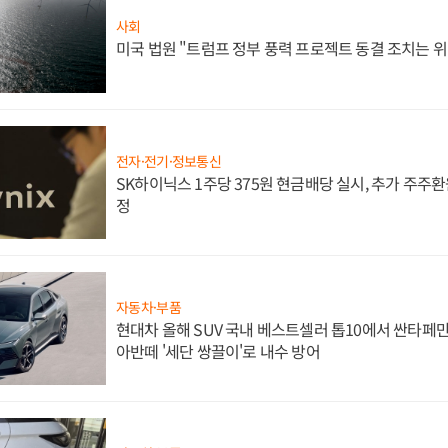
사회
미국 법원 "트럼프 정부 풍력 프로젝트 동결 조치는 위
전자·전기·정보통신
SK하이닉스 1주당 375원 현금배당 실시, 추가 주주환
정
자동차·부품
현대차 올해 SUV 국내 베스트셀러 톱10에서 싼타페만
아반떼 '세단 쌍끌이'로 내수 방어