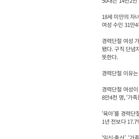
50대는 14만2천
18세 미만의 자
여성 수인 31만
경력단절 여성 가
됐다. 구직 단념
뜻한다.
경력단절 이유는 
경력단절 여성이 직
8만4천 명, ‘가
‘육아’를 경력단절
1년 전보다 17.
‘임신·출산’, ‘