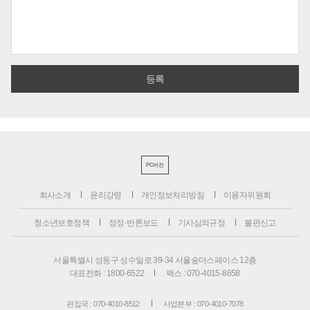
PC버전
회사소개
윤리강령
개인정보처리방침
이용자위원회
청소년보호정책
정정·반론보도
기사심의규정
불편신고
서울특별시 성동구 성수일로 39-34 서울숲더스페이스 12층
대표전화 : 1800-6522
팩스 : 070-4015-8658
편집국 : 070-4010-8512
사업본부 : 070-4010-7078