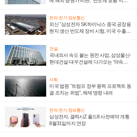
에 해외 증권가 비판, "반도체 호황 지속
성 의문"
전자·전기·정보통신
외신 "삼성전자 SK하이닉스 중국 공장용
현지 생산 반도체 장비 시험, 미국 수출통
제 대비"
건설
국내외서 속도 붙는 원전 사업, 삼성물산·
현대건설·대우건설에 다가오는 '약속의
시간'
사회
미국 법원 "트럼프 정부 풍력 프로젝트 동
결 조치는 위법", 해제 명령 내려
전자·전기·정보통신
삼성전자, 갤럭시Z 폴드8 사전예약 개통
8월31일까지 연장