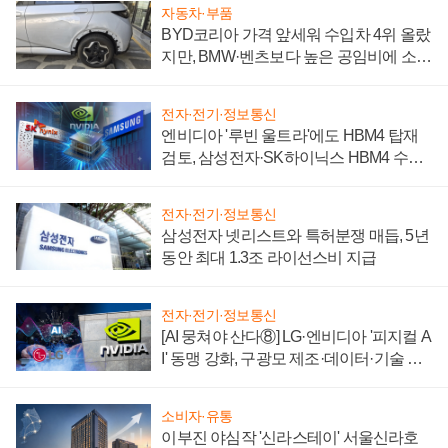
자동차·부품
BYD코리아 가격 앞세워 수입차 4위 올랐
지만, BMW·벤츠보다 높은 공임비에 소비
자 불만 폭발
전자·전기·정보통신
엔비디아 '루빈 울트라'에도 HBM4 탑재
검토, 삼성전자·SK하이닉스 HBM4 수율
에 주도권 갈린다
전자·전기·정보통신
삼성전자 넷리스트와 특허분쟁 매듭, 5년
동안 최대 1.3조 라이선스비 지급
전자·전기·정보통신
[AI 뭉쳐야 산다⑧] LG·엔비디아 '피지컬 A
I' 동맹 강화, 구광모 제조·데이터·기술 결
집해 종합 로보틱스 기업으로
소비자·유통
이부진 야심작 '신라스테이' 서울신라호