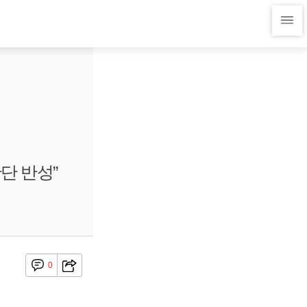
단 반성”
0