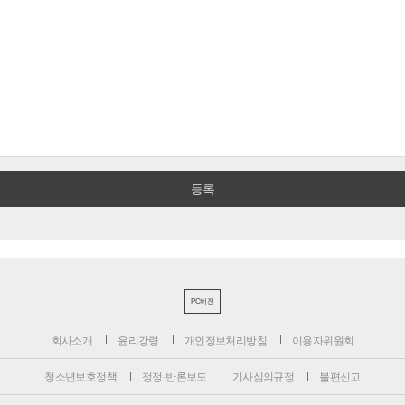
PC버전
회사소개
윤리강령
개인정보처리방침
이용자위원회
청소년보호정책
정정·반론보도
기사심의규정
불편신고