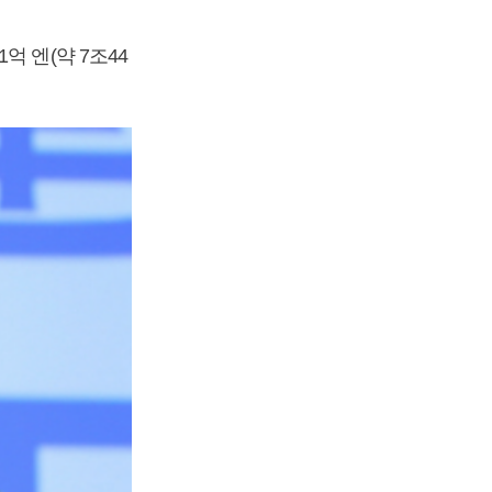
억 엔(약 7조44