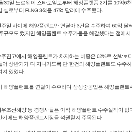
월30일 노르웨이 스타토일로부터 해상플랫폼 2기를 10억6천
일 셸로부터 FLNG 3척을 47억 달러에 수주했다.
주일 사이에 해양플랜트만 연달아 3건을 수주하며 60억 달
수주규모도 컸지만 해양플랜트 수주가뭄을 해갈했다는 점에서 
주잔고에서 해양플랜트가 차지하는 비중은 62%로 선박보다 
들어 상반기가 다 지나가도록 단 한건의 해양플랜트도 수주하
켜져 있었다.
이 해양플랜트를 연달아 수주하며 삼성중공업은 해양플랜트
우조선해양 등 경쟁사들은 아직 해양플랜트 수주실적이 없다.
반기에도 해양플랜트시장을 석권할지 주목된다.