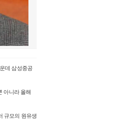
가운데 삼성중공
뿐 아니라 올해
러 규모의 원유생