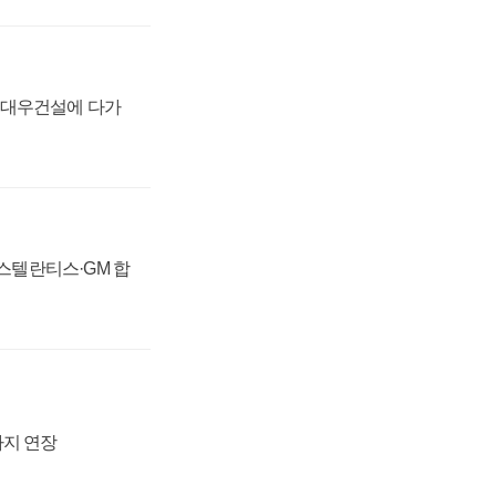
·대우건설에 다가
 스텔란티스·GM 합
까지 연장