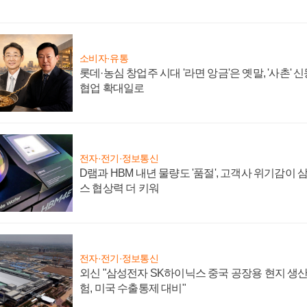
소비자·유통
롯데·농심 창업주 시대 '라면 앙금'은 옛말, '사촌'
협업 확대일로
전자·전기·정보통신
D램과 HBM 내년 물량도 '품절', 고객사 위기감이
스 협상력 더 키워
전자·전기·정보통신
외신 "삼성전자 SK하이닉스 중국 공장용 현지 생산
험, 미국 수출통제 대비"