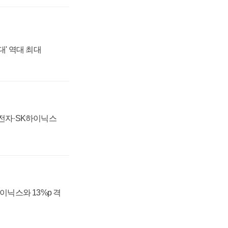
대' 역대 최대
성전자·SK하이닉스
하이닉스와 13%p 격