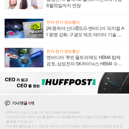
8월31일까지 연장
전자·전기·정보통신
[AI 뭉쳐야 산다⑧] LG·엔비디아 '피지컬 A
I' 동맹 강화, 구광모 제조·데이터·기술 결
집해 종합 로보틱스 기업으로
전자·전기·정보통신
엔비디아 '루빈 울트라'에도 HBM4 탑재
검토, 삼성전자·SK하이닉스 HBM4 수율
에 주도권 갈린다
기사댓글
0
개
200자까지 쓰실 수 있습니다. (현재 0 byte / 최대 400byte)
저작권 등 다른 사람의 권리를 침해하거나 명예를 훼손하는 댓글은 관련 법률에 의해 제재
를 받을 수 있습니다.
타인에게 불쾌감을 주는 욕설 등 비하하는 단어가 내용에 포함되거나 인신공격성 글은 관