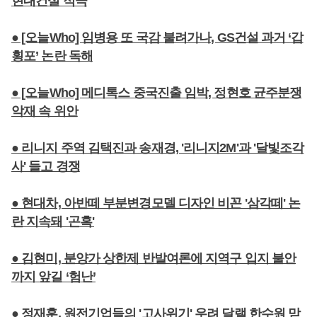
현대건설 적극
● [오늘Who] 임병용 또 국감 불려가나, GS건설 과거 ‘갑
횡포’ 논란 독해
● [오늘Who] 메디톡스 중국진출 임박, 정현호 균주분쟁
악재 속 위안
● 리니지 주역 김택진과 송재경, '리니지2M'과 '달빛조각
사' 들고 경쟁
● 현대차, 아반떼 부분변경모델 디자인 비꼰 '삼각떼' 논
란 지속돼 '곤혹'
● 김현미, 분양가 상한제 반발여론에 지역구 입지 불안
까지 앞길 ‘험난’
● 정재훈, 원전기업들의 '고사위기' 우려 달랠 한수원 맏