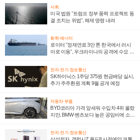
사회
미국 법원 "트럼프 정부 풍력 프로젝트 동
결 조치는 위법", 해제 명령 내려
화학·에너지
로이터 "정제연료 3만 톤 한국에서 러시
아로 이동", 우크라이나의 공격에 수요 늘
어
전자·전기·정보통신
SK하이닉스 1주당 375원 현금배당 실시,
추가 주주환원 계획 9월 공개 예정
자동차·부품
BYD코리아 가격 앞세워 수입차 4위 올랐
지만, BMW·벤츠보다 높은 공임비에 소비
자 불만 폭발
전자·전기·정보통신
삼성전자, 갤럭시Z 폴드8 사전예약 개통