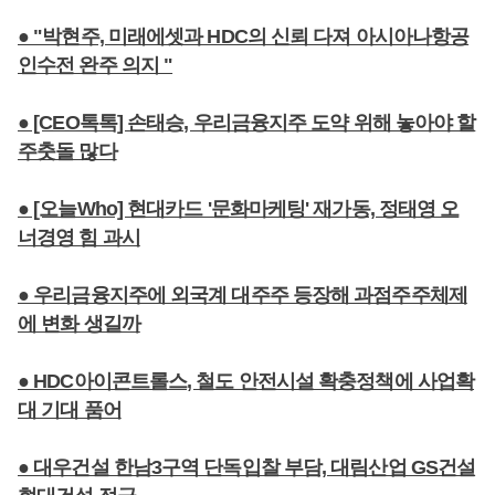
● "박현주, 미래에셋과 HDC의 신뢰 다져 아시아나항공
인수전 완주 의지 "
● [CEO톡톡] 손태승, 우리금융지주 도약 위해 놓아야 할
주춧돌 많다
● [오늘Who] 현대카드 '문화마케팅' 재가동, 정태영 오
너경영 힘 과시
● 우리금융지주에 외국계 대주주 등장해 과점주주체제
에 변화 생길까
● HDC아이콘트롤스, 철도 안전시설 확충정책에 사업확
대 기대 품어
● 대우건설 한남3구역 단독입찰 부담, 대림산업 GS건설