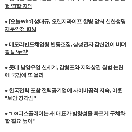
형 역할 자임
● [오늘Who] 성대규, 오렌지라이프 합병 앞서 신한생명
재무안정 힘써
● 메모리반도체업황 반등조짐, 삼성전자 감산없이 버텨
결실 '눈앞'
● 롯데 남양유업 신세계, 갑횡포와 지역상권 침범 논란
에 국감에 또 올라
● 한국전력 포함 전력공기업에 사이버공격 지속, 이훈
“보안 경각심"
● "LG디스플레이는 새 대표가 방향성을 빠르게 구체화
할 필요 높아"