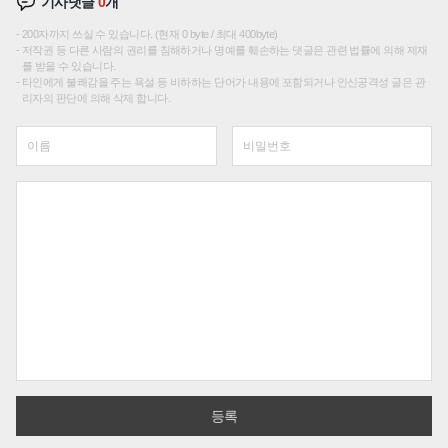
기사댓글
0
개
200자까지 쓰실 수 있습니다. (현재 0 byte / 최대 400byte)
저작권 등 다른 사람의 권리를 침해하거나 명예를 훼손하는 댓글은 관련 법률에 의해 제재
를 받을 수 있습니다.
타인에게 불쾌감을 주는 욕설 등 비하하는 단어가 내용에 포함되거나 인신공격성 글은 관
리자의 판단에 의해 삭제 합니다.