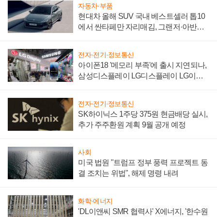
자동차·부품
현대차 올해 SUV 국내 베스트셀러 톱10
에서 싼타페만 자리매김, 그랜저·아반떼
'세단 쌍끌이'로 내수 방어
전자·전기·정보통신
아이폰18 '메모리 부족'에 출시 지연되나,
삼성디스플레이 LG디스플레이 LG이노
텍 '탈애플' 수익 다각화 속도
전자·전기·정보통신
SK하이닉스 1주당 375원 현금배당 실시,
추가 주주환원 계획 9월 공개 예정
사회
미국 법원 "트럼프 정부 풍력 프로젝트 동
결 조치는 위법", 해제 명령 내려
화학·에너지
'DL이앤씨 SMR 협력사' X에너지, '한수원