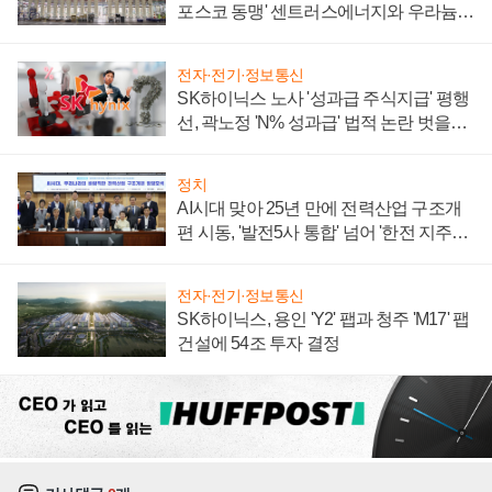
포스코 동맹' 센트러스에너지와 우라늄
계약 체결
전자·전기·정보통신
SK하이닉스 노사 '성과급 주식지급' 평행
선, 곽노정 'N% 성과급' 법적 논란 벗을지
주목
정치
AI시대 맞아 25년 만에 전력산업 구조개
편 시동, '발전5사 통합' 넘어 '한전 지주사'
재편론도
전자·전기·정보통신
SK하이닉스, 용인 'Y2' 팹과 청주 'M17' 팹
건설에 54조 투자 결정