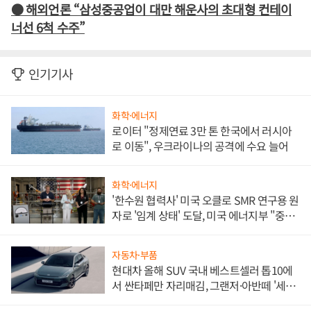
● 해외언론 “삼성중공업이 대만 해운사의 초대형 컨테이
너선 6척 수주”
인기기사
화학·에너지
로이터 "정제연료 3만 톤 한국에서 러시아
로 이동", 우크라이나의 공격에 수요 늘어
화학·에너지
'한수원 협력사' 미국 오클로 SMR 연구용 원
자로 '임계 상태' 도달, 미국 에너지부 "중요
한 이정표"
자동차·부품
현대차 올해 SUV 국내 베스트셀러 톱10에
서 싼타페만 자리매김, 그랜저·아반떼 '세단
쌍끌이'로 내수 방어