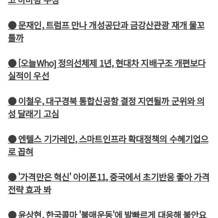
● 문재인, 트럼프 만나 개성공단과 금강산관광 재개 물꼬
틀까
● [오늘Who] 정의선체제 1년, 현대차 지배구조 개편보다
실적이 우선
● 이철우, 대구경북 통합신공항 결정 지연될까 군위와 의
성 달래기 고심
● 엔텔스 기가레인, 스마트인프라 확대정책의 수혜기업으
로 꼽혀
● '가격만은 혁신' 아이폰11, 중국에서 초기반응 좋아 가격
전략 효과 봐
● 윤상현, 한국콜마 '불매운동'에 발빠르게 대응해 불안요