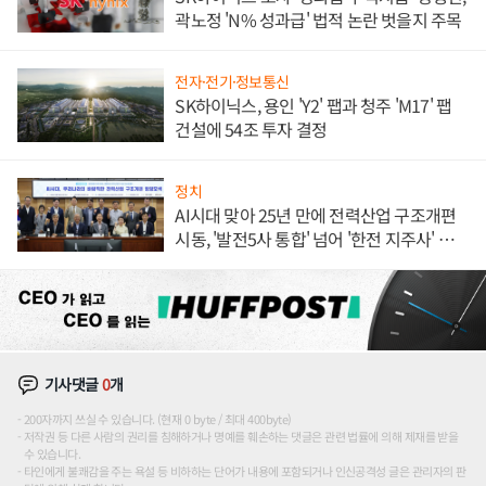
곽노정 'N% 성과급' 법적 논란 벗을지 주목
전자·전기·정보통신
SK하이닉스, 용인 'Y2' 팹과 청주 'M17' 팹
건설에 54조 투자 결정
정치
AI시대 맞아 25년 만에 전력산업 구조개편
시동, '발전5사 통합' 넘어 '한전 지주사' 재편
론도
기사댓글
0
개
200자까지 쓰실 수 있습니다. (현재 0 byte / 최대 400byte)
저작권 등 다른 사람의 권리를 침해하거나 명예를 훼손하는 댓글은 관련 법률에 의해 제재를 받을
수 있습니다.
타인에게 불쾌감을 주는 욕설 등 비하하는 단어가 내용에 포함되거나 인신공격성 글은 관리자의 판