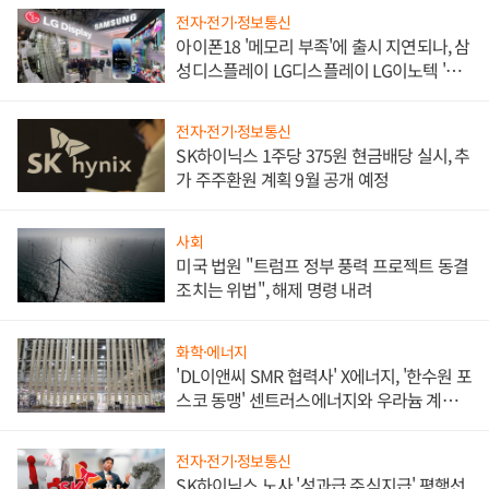
전자·전기·정보통신
아이폰18 '메모리 부족'에 출시 지연되나, 삼
성디스플레이 LG디스플레이 LG이노텍 '탈
애플' 수익 다각화 속도
전자·전기·정보통신
SK하이닉스 1주당 375원 현금배당 실시, 추
가 주주환원 계획 9월 공개 예정
사회
미국 법원 "트럼프 정부 풍력 프로젝트 동결
조치는 위법", 해제 명령 내려
화학·에너지
'DL이앤씨 SMR 협력사' X에너지, '한수원 포
스코 동맹' 센트러스에너지와 우라늄 계약
체결
전자·전기·정보통신
SK하이닉스 노사 '성과급 주식지급' 평행선,