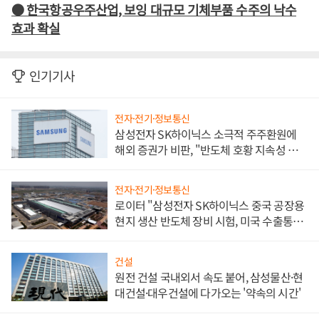
● 한국항공우주산업, 보잉 대규모 기체부품 수주의 낙수
효과 확실
인기기사
전자·전기·정보통신
삼성전자 SK하이닉스 소극적 주주환원에
해외 증권가 비판, "반도체 호황 지속성 의
문"
전자·전기·정보통신
로이터 "삼성전자 SK하이닉스 중국 공장용
현지 생산 반도체 장비 시험, 미국 수출통제
대비"
건설
원전 건설 국내외서 속도 붙어, 삼성물산·현
대건설·대우건설에 다가오는 '약속의 시간'