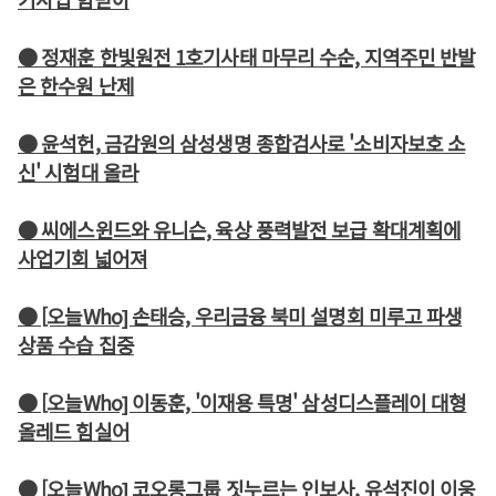
● 정재훈 한빛원전 1호기사태 마무리 수순, 지역주민 반발
은 한수원 난제
● 윤석헌, 금감원의 삼성생명 종합검사로 '소비자보호 소
신' 시험대 올라
● 씨에스윈드와 유니슨, 육상 풍력발전 보급 확대계획에
사업기회 넓어져
● [오늘Who] 손태승, 우리금융 북미 설명회 미루고 파생
상품 수습 집중
● [오늘Who] 이동훈, '이재용 특명' 삼성디스플레이 대형
올레드 힘실어
● [오늘Who] 코오롱그룹 짓누르는 인보사, 유석진이 이웅