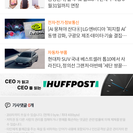
월31일까지 연장
전자·전기·정보통신
[AI 뭉쳐야 산다⑧] LG·엔비디아 '피지컬 AI'
동맹 강화, 구광모 제조·데이터·기술 결집
해 종합 로보틱스 기업으로
자동차·부품
현대차 SUV 국내 베스트셀러 톱10에서 사
라진다, 정의선 그랜저·아반떼 '세단 쌍끌
이'로 내수 방어
기사댓글
0
개
200자까지 쓰실 수 있습니다. (현재 0 byte / 최대 400byte)
저작권 등 다른 사람의 권리를 침해하거나 명예를 훼손하는 댓글은 관련 법률에 의해 제재를 받을
수 있습니다.
타인에게 불쾌감을 주는 욕설 등 비하하는 단어가 내용에 포함되거나 인신공격성 글은 관리자의 판