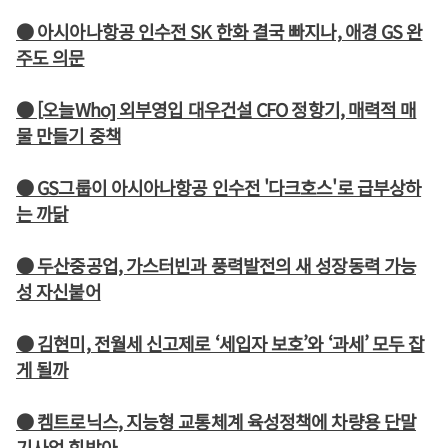
● 아시아나항공 인수전 SK 한화 결국 빠지나, 애경 GS 완
주도 의문
● [오늘Who] 외부영입 대우건설 CFO 정항기, 매력적 매
물 만들기 중책
● GS그룹이 아시아나항공 인수전 '다크호스'로 급부상하
는 까닭
● 두산중공업, 가스터빈과 풍력발전의 새 성장동력 가능
성 자신붙어
● 김현미, 전월세 신고제로 ‘세입자 보호’와 ‘과세’ 모두 잡
게 될까
● 켐트로닉스, 지능형 교통체계 육성정책에 차량용 단말
기사업 힘받아