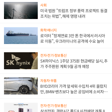
사회
미국 법원 "트럼프 정부 풍력 프로젝트 동결
조치는 위법", 해제 명령 내려
화학·에너지
로이터 "정제연료 3만 톤 한국에서 러시아
로 이동", 우크라이나의 공격에 수요 늘어
전자·전기·정보통신
SK하이닉스 1주당 375원 현금배당 실시, 추
가 주주환원 계획 9월 공개 예정
자동차·부품
BYD코리아 가격 앞세워 수입차 4위 올랐지
만, BMW·벤츠보다 높은 공임비에 소비자
불만 폭발
전자·전기·정보통신
삼성전자, 갤럭시Z 폴드8 사전예약 개통 8