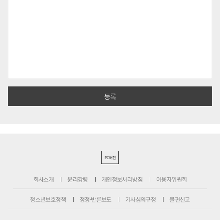
PC버전
회사소개
윤리강령
개인정보처리방침
이용자위원회
청소년보호정책
정정·반론보도
기사심의규정
불편신고