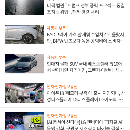
미국 법원 "트럼프 정부 풍력 프로젝트 동결
조치는 위법", 해제 명령 내려
자동차·부품
BYD코리아 가격 앞세워 수입차 4위 올랐지
만, BMW·벤츠보다 높은 공임비에 소비자
불만 폭발
자동차·부품
현대차 올해 SUV 국내 베스트셀러 톱10에
서 싼타페만 자리매김, 그랜저·아반떼 '세단
쌍끌이'로 내수 방어
전자·전기·정보통신
아이폰18 '메모리 부족'에 출시 지연되나, 삼
성디스플레이 LG디스플레이 LG이노텍 '탈
애플' 수익 다각화 속도
전자·전기·정보통신
[AI 뭉쳐야 산다⑧] LG·엔비디아 '피지컬 AI'
동맹 강화, 구광모 제조·데이터·기술 결집