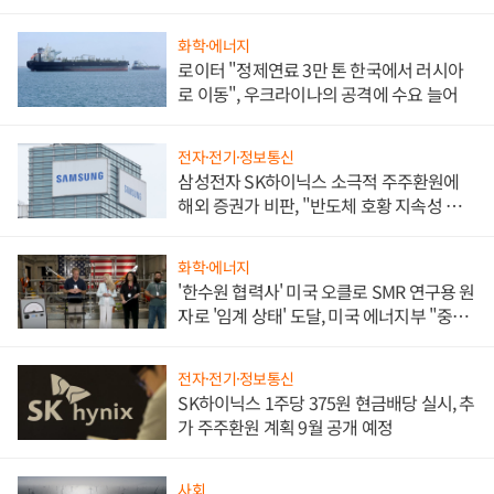
화학·에너지
로이터 "정제연료 3만 톤 한국에서 러시아
로 이동", 우크라이나의 공격에 수요 늘어
전자·전기·정보통신
삼성전자 SK하이닉스 소극적 주주환원에
해외 증권가 비판, "반도체 호황 지속성 의
문"
화학·에너지
'한수원 협력사' 미국 오클로 SMR 연구용 원
자로 '임계 상태' 도달, 미국 에너지부 "중요
한 이정표"
전자·전기·정보통신
SK하이닉스 1주당 375원 현금배당 실시, 추
가 주주환원 계획 9월 공개 예정
사회