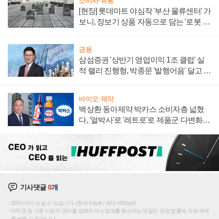
소비자·유통
[현장] 롯데마트 야심작 '부산 물류센터' 가
보니, 장보기 상품 자동으로 담는 '로봇 40
0대' 장관
금융
삼섬증권 '상반기 영업이익 1조 클럽' 실
적 랠리 진행형, 박종문 '발행어음' 달고 연
임 향하나
바이오·제약
백상환 동아제약 박카스 소비자층 넓혔
다, '얼박사'로 '레트로'로 제품군 다변화
주효
기사댓글
0
개
200자까지 쓰실 수 있습니다. (현재 0 byte / 최대 400byte)
저작권 등 다른 사람의 권리를 침해하거나 명예를 훼손하는 댓글은 관련 법률에 의해 제재
를 받을 수 있습니다.