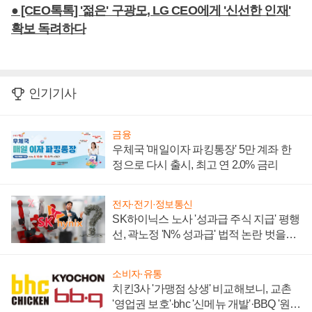
● [CEO톡톡] '젊은' 구광모, LG CEO에게 '신선한 인재'
확보 독려하다
인기기사
금융
우체국 '매일이자 파킹통장' 5만 계좌 한
정으로 다시 출시, 최고 연 2.0% 금리
전자·전기·정보통신
SK하이닉스 노사 '성과급 주식 지급' 평행
선, 곽노정 'N% 성과급' 법적 논란 벗을지
주목
소비자·유통
치킨3사 '가맹점 상생' 비교해보니, 교촌
'영업권 보호'·bhc '신메뉴 개발'·BBQ '원가