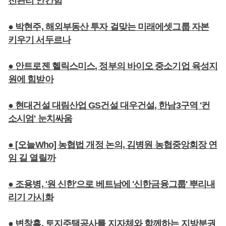
전관리 안간힘
● 박현주, 해외부동산 투자 걸맞는 미래에셋그룹 자본
키우기 서두르나
● 안트로젠 헬릭스미스, 정부의 바이오 중소기업 육성지
원에 힘받아
● 현대건설 대림산업 GS건설 대우건설, 한남3구역 '컨
소시엄' 눈치싸움
● [오늘Who] 농협법 개정 논의, 김병원 농협중앙회장 연
임 길 열릴까
● 조용병, '원 신한'으로 베트남에 '신한금융그룹' 뿌리내
리기 가시화
● 변창흠, 토지주택공사를 지자체와 함께하는 지방분권