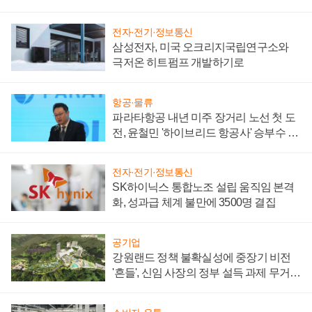
부담'
전자·전기·정보통신
삼성전자, 미국 오크리지국립연구소와
극저온 히트펌프 개발하기로
항공·물류
파라타항공 내년 미주 장거리 노선 첫 도
전, 윤철민 '하이브리드 항공사' 승부수 통
할까
전자·전기·정보통신
SK하이닉스 통합노조 설립 움직임 본격
화, 성과급 체계 불만에 3500명 결집
공기업
강원랜드 정책 불확실성에 중장기 비전
'흔들', 신임 사장의 정부 설득 과제 무거워
져