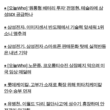
● [오늘Who] '원통형 배터리 투자' 전영현, 테슬라에 삼
성SDI 공급하나
● 삼성전자, 이미지센서 반도체에서 기술력 앞세워 1위
소니 맹추격
● 삼성전기, 삼성전자 스마트폰 판매둔화 탓에 실적반등
은 내년 기약
● [오늘Who] 노문종, 코오롱티슈진 상장폐지 막으려 미
국 임상 매달려
● 롯데케미칼, 고부가 소재로 확장 위해 히타치케미칼
인수 승부 던져
● 유병천, 이월드 '다리 절단사고'에 성수기 휴장하며 안