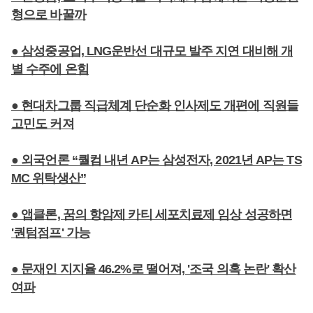
형으로 바꿀까
● 삼성중공업, LNG운반선 대규모 발주 지연 대비해 개
별 수주에 온힘
● 현대차그룹 직급체계 단순화 인사제도 개편에 직원들
고민도 커져
● 외국언론 “퀄컴 내년 AP는 삼성전자, 2021년 AP는 TS
MC 위탁생산”
● 앱클론, 꿈의 항암제 카티 세포치료제 임상 성공하면
'퀀텀점프' 가능
● 문재인 지지율 46.2%로 떨어져, '조국 의혹 논란' 확산
여파