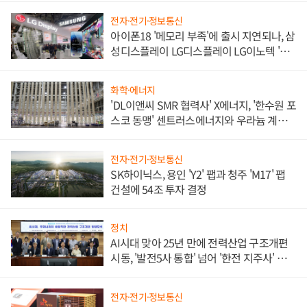
전자·전기·정보통신
아이폰18 '메모리 부족'에 출시 지연되나, 삼
성디스플레이 LG디스플레이 LG이노텍 '탈
애플' 수익 다각화 속도
화학·에너지
'DL이앤씨 SMR 협력사' X에너지, '한수원 포
스코 동맹' 센트러스에너지와 우라늄 계약
체결
전자·전기·정보통신
SK하이닉스, 용인 'Y2' 팹과 청주 'M17' 팹
건설에 54조 투자 결정
정치
AI시대 맞아 25년 만에 전력산업 구조개편
시동, '발전5사 통합' 넘어 '한전 지주사' 재편
론도
전자·전기·정보통신