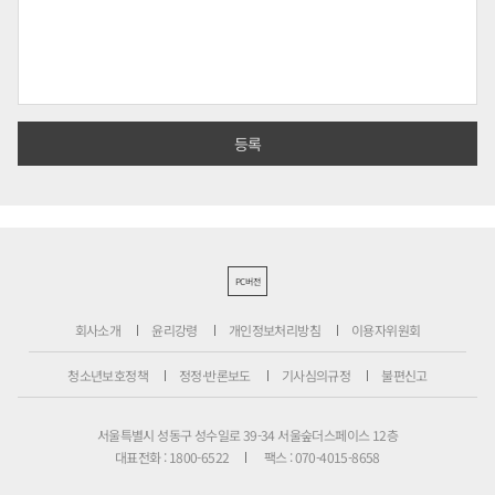
PC버전
회사소개
윤리강령
개인정보처리방침
이용자위원회
청소년보호정책
정정·반론보도
기사심의규정
불편신고
서울특별시 성동구 성수일로 39-34 서울숲더스페이스 12층
대표전화 : 1800-6522
팩스 : 070-4015-8658