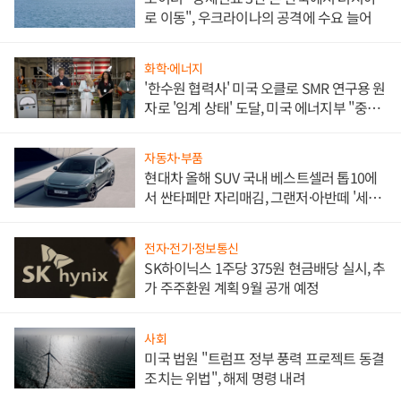
로 이동", 우크라이나의 공격에 수요 늘어
화학·에너지
'한수원 협력사' 미국 오클로 SMR 연구용 원
자로 '임계 상태' 도달, 미국 에너지부 "중요
한 이정표"
자동차·부품
현대차 올해 SUV 국내 베스트셀러 톱10에
서 싼타페만 자리매김, 그랜저·아반떼 '세단
쌍끌이'로 내수 방어
전자·전기·정보통신
SK하이닉스 1주당 375원 현금배당 실시, 추
가 주주환원 계획 9월 공개 예정
사회
미국 법원 "트럼프 정부 풍력 프로젝트 동결
조치는 위법", 해제 명령 내려