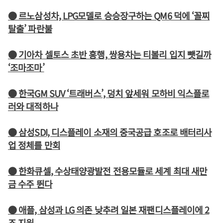
● 르노삼성차, LPG모델로 승승장구하는 QM6 덕에 ‘꼴찌
탈출’ 파란불
● 기아차 셀토스 초반 흥행, 쌍용차는 티볼리 입지 뺏길까
‘조마조마’
● 한국GM SUV ‘트래버스’, 덩치 앞세워 모하비 익스플로
러와 대적하나
● 삼성SDI, 디스플레이 소재의 중국공급 호조로 배터리사
업 정체를 만회
● 한화큐셀, 수상태양광발전 전용모듈로 세계 최대 새만
금 수주 뛴다
● 애플, 삼성과 LG 의존 낮추려 일본 재팬디스플레이에 2
조 지원