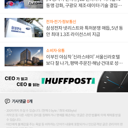
동맹 강화, 구광모 제조·데이터·기술 결집
해 종합 로보틱스 기업으로
전자·전기·정보통신
삼성전자 넷리스트와 특허분쟁 매듭, 5년 동
안 최대 1.3조 라이선스비 지급
소비자·유통
이부진 야심작 '신라스테이' 서울신라호텔
보다 잘 나가, 평택·주문진·해남·건대로 성
장판 더 넓힌다
기사댓글
0
개
200자까지 쓰실 수 있습니다. (현재 0 byte / 최대 400byte)
저작권 등 다른 사람의 권리를 침해하거나 명예를 훼손하는 댓글은 관련 법률에 의해 제재를 받을
수 있습니다.
타인에게 불쾌감을 주는 욕설 등 비하하는 단어가 내용에 포함되거나 인신공격성 글은 관리자의 판