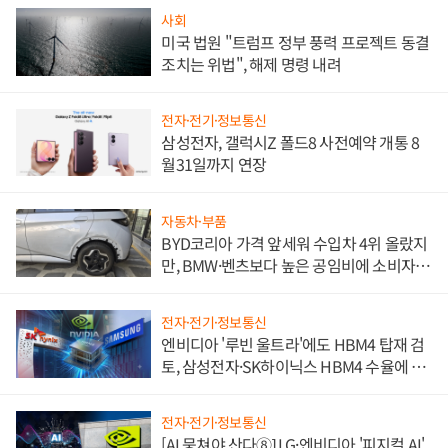
사회
미국 법원 "트럼프 정부 풍력 프로젝트 동결
조치는 위법", 해제 명령 내려
전자·전기·정보통신
삼성전자, 갤럭시Z 폴드8 사전예약 개통 8
월31일까지 연장
자동차·부품
BYD코리아 가격 앞세워 수입차 4위 올랐지
만, BMW·벤츠보다 높은 공임비에 소비자
불만 폭발
전자·전기·정보통신
엔비디아 '루빈 울트라'에도 HBM4 탑재 검
토, 삼성전자·SK하이닉스 HBM4 수율에 주
도권 갈린다
전자·전기·정보통신
[AI 뭉쳐야 산다⑧] LG·엔비디아 '피지컬 AI'