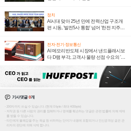
정치
AI시대 맞아 25년 만에 전력산업 구조개
편 시동, '발전5사 통합' 넘어 '한전 지주사'
재편론도
전자·전기·정보통신
AI 메모리반도체 시장에서 낸드플래시보
다 D램 부각, 고객사 물량 선점 수요의 '우
선순위'
기사댓글
0
개
200자까지 쓰실 수 있습니다. (현재 0 byte / 최대 400byte)
저작권 등 다른 사람의 권리를 침해하거나 명예를 훼손하는 댓글은 관련 법률에 의해 제재
를 받을 수 있습니다.
타인에게 불쾌감을 주는 욕설 등 비하하는 단어가 내용에 포함되거나 인신공격성 글은 관
리자의 판단에 의해 삭제 합니다.