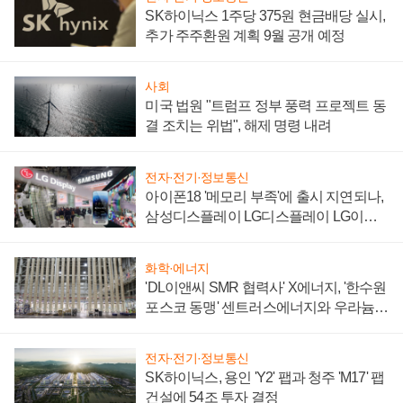
SK하이닉스 1주당 375원 현금배당 실시,
추가 주주환원 계획 9월 공개 예정
사회
미국 법원 "트럼프 정부 풍력 프로젝트 동
결 조치는 위법", 해제 명령 내려
전자·전기·정보통신
아이폰18 '메모리 부족'에 출시 지연되나,
삼성디스플레이 LG디스플레이 LG이노
텍 '탈애플' 수익 다각화 속도
화학·에너지
'DL이앤씨 SMR 협력사' X에너지, '한수원
포스코 동맹' 센트러스에너지와 우라늄
계약 체결
전자·전기·정보통신
SK하이닉스, 용인 'Y2' 팹과 청주 'M17' 팹
건설에 54조 투자 결정