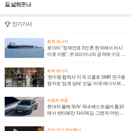
길 넓혀주나
인기기사
화학·에너지
로이터 "정제연료 3만 톤 한국에서 러시
아로 이동", 우크라이나의 공격에 수요 늘
어
화학·에너지
'한수원 협력사' 미국 오클로 SMR 연구용
원자로 '임계 상태' 도달, 미국 에너지부
"중요한 이정표"
자동차·부품
현대차 올해 SUV 국내 베스트셀러 톱10
에서 싼타페만 자리매김, 그랜저·아반떼
'세단 쌍끌이'로 내수 방어
전자·전기·정보통신