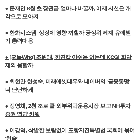
● 문재인 8월 초 장관급 얼마나 바꿀까, 이제 시선은 개
각으로 모아져
● 한화시스템, 상장에 영향 끼칠까 공정위 제재 유예받
기 총력대응
● [오늘Who] 조원태, 한진칼 아쉬움 없는데 KCGI 회담
제의 응할까
● 최현만 한성숙, 미래에셋대우와 네이버의 '금융동맹'
더 단단하게
● 정영채, 2천 조로 클 외부위탁운용시장 보고 NH투자
증권 역량 키워
● 이강덕, 삭발한 보람없이 포항지진특별법 국회에 묶여
'한숨'